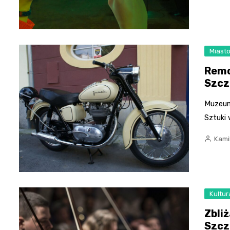
Miast
Remo
Szcz
Muzeum
Sztuki
Kami
Kultur
Zbli
Szcz