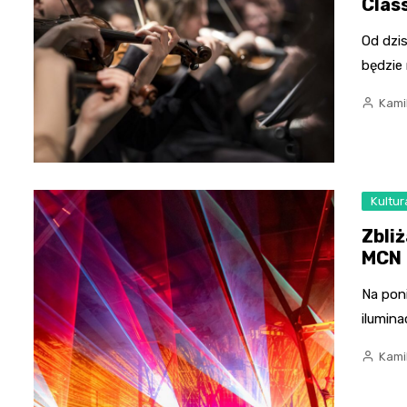
Clas
Od dzis
będzie
Kami
Kultur
Zbli
MCN
Na pon
ilumina
Kami