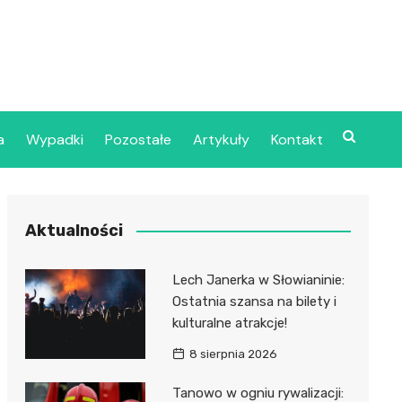
a
Wypadki
Pozostałe
Artykuły
Kontakt
Szpital Wojskowy w
Aktualności
ecinie
dzielny Publiczny
Lech Janerka w Słowianinie:
jalistyczny Zakład
Ostatnia szansa na bilety i
ki Zdrowotnej
kulturalne atrakcje!
oje”
8 sierpnia 2026
dzielny Publiczny
Tanowo w ogniu rywalizacji: