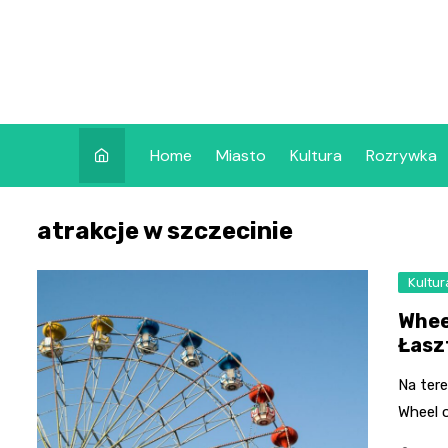
Skip
to
content
Home
Miasto
Kultura
Rozrywka
atrakcje w szczecinie
Kultur
Whee
Łasz
Na ter
Wheel 