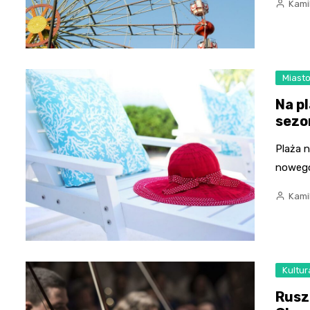
Kami
Miast
Na p
sezo
Plaża n
nowego
Kami
Kultur
Rusz