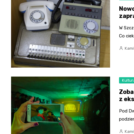
Nowo
zapr
W Szcz
Co ciek
Kami
Kultur
Zoba
z ek
Pod Dw
podzie
Kami