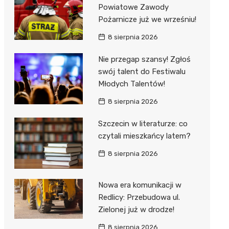
al Kliniczny nr 1 im. T.
Powiatowe Zawody
łowskiego
Pożarnicze już we wrześniu!
rskiej Akademii
8 sierpnia 2026
ycznej
Nie przegap szansy! Zgłoś
dzielny Publiczny
swój talent do Festiwalu
al Kliniczny nr 2
Młodych Talentów!
jalistyczny Szpital im.
8 sierpnia 2026
okołowskiego
Szczecin w literaturze: co
dzielny Publiczny
czytali mieszkańcy latem?
wódzki Szpital
olony im. M.
8 sierpnia 2026
dowskiej-Curi
Nowa era komunikacji w
Redlicy: Przebudowa ul.
Zielonej już w drodze!
8 sierpnia 2026