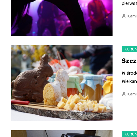
pierws
Kami
Kultur
Szcz
W środę
Wielkan
Kami
Kultur