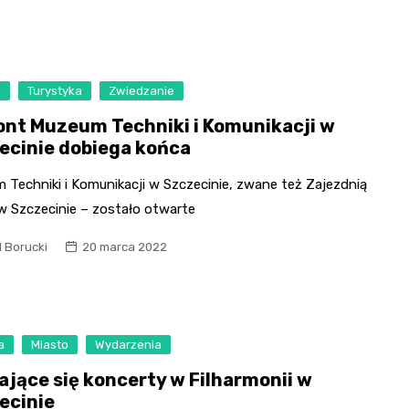
o
Turystyka
Zwiedzanie
nt Muzeum Techniki i Komunikacji w
ecinie dobiega końca
 Techniki i Komunikacji w Szczecinie, zwane też Zajezdnią
 w Szczecinie – zostało otwarte
l Borucki
20 marca 2022
a
Miasto
Wydarzenia
żające się koncerty w Filharmonii w
ecinie