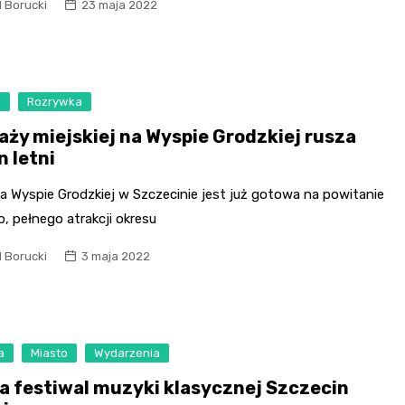
Szpit
l Borucki
23 maja 2022
Soko
Pomo
Med
o
Rozrywka
Samo
Szpit
laży miejskiej na Wyspie Grodzkiej rusza
n letni
Spec
A. S
a Wyspie Grodzkiej w Szczecinie jest już gotowa na powitanie
, pełnego atrakcji okresu
Samo
Woje
l Borucki
3 maja 2022
Zesp
Skło
a
Miasto
Wydarzenia
a festiwal muzyki klasycznej Szczecin