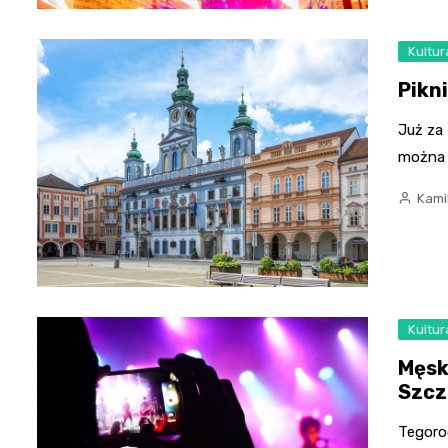
Kultur
Pikn
Już za
można 
Kami
Kultur
Męsk
Szcz
Tegoro