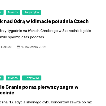
a
Miasto
Turystyka
ik nad Odrą w klimacie południa Czech
 trzy tygodnie na Wałach Chrobrego w Szczecinie będzie
miło spędzić czas podczas
l Borucki
19 kwietnia 2022
a
Miasto
Rozrywka
ie Granie po raz pierwszy zagra w
ecinie
czna, 13. edycja słynnego cyklu koncertów zawita po raz