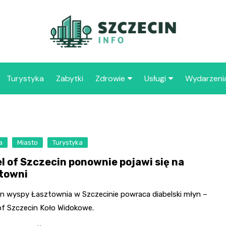
Turystyka
Zabytki
Zdrowie
Usługi
Wydarzeni
Apteka
Placówki oświaty
Szpitale
109 
Szcz
a
Miasto
Turystyka
Samo
l of Szczecin ponownie pojawi się na
Spec
towni
Opie
„Zdr
en wyspy Łasztownia w Szczecinie powraca diabelski młyn –
of Szczecin Koło Widokowe.
Samo