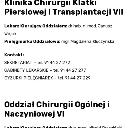
Klinika Chirurgii Klatki
Piersiowej i Transplantacji VII
Lekarz Kierujący Oddziałem:
dr hab. n. med. Janusz
Wójcik
Pielęgniarka Oddziałowa:
mgr Magdalena Kluczyńska
Kontakt:
SEKRETARIAT – tel. 91 44 27 272
GABINETY LEKARSKIE – tel. 91 44 27 277
DYŻURKI PIELĘGNIAREK – tel. 91 44 27 229
Oddział Chirurgii Ogólnej i
Naczyniowej VI
Lekarz Kierujący Oddziałem:
dr n. med. Witold Brzeziński