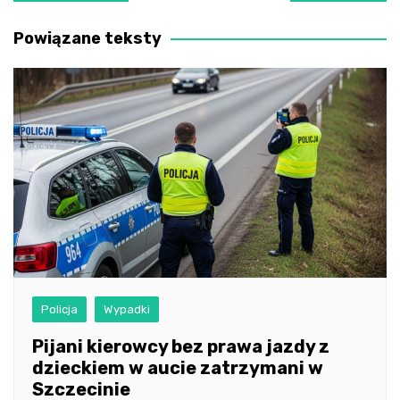
wpisu
Powiązane teksty
Policja
Wypadki
Pijani kierowcy bez prawa jazdy z
dzieckiem w aucie zatrzymani w
Szczecinie