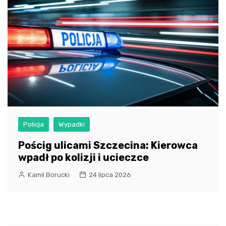
Policja
Wypadki
Pościg ulicami Szczecina: Kierowca
wpadł po kolizji i ucieczce
Kamil Borucki
24 lipca 2026