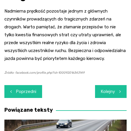
Nadmierna prędkość pozostaje jednym z głównych
czynników prowadzących do tragicznych zdarzeń na
drogach. Warto pamiętać, że złamanie przepisów to nie
tylko kwestia finansowych strat czy utraty uprawnień, ale
przede wszystkim realne ryzyko dla życia i zdrowia
wszystkich uczestników ruchu. Bezpieczna i odpowiedzialna
jazda powinna być priorytetem każdego kierowcy.
Źródło: facebook.com/profile.php?id=100092016343149
Nawigacja
Poprzedni
Kolejny
wpisu
Powiązane teksty