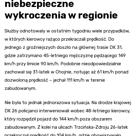
niebezpieczne
wykroczenia w regionie
Służby odnotowały w ostatnim tygodniu wiele przypadków,
w których kierowcy rażąco przekraczali prędkość. Do
jednego z groźniejszych doszło na głównej trasie DK 31,
gdzie zatrzymano 45-letniego mężczyznę pędzącego 149
km/h przy limicie 90 km/h. Podobnie nieodpowiedzialnie
zachował się 31-latek w Chojnie, notując aż 61 km/h ponad
dozwoloną prędkość – jechał 111 km/h w terenie
zabudowanym.
Nie była to jednak jednorazowa sytuacja. Na drodze krajowej
DK 26 policjanci interweniowali wobec 48-letniego kierowcy,
który rozpędził pojazd do 144 km/h poza obszarem
zabudowanym. Z kolei na ulicach Trzcińska-Zdroju 26-latek
przekroczył prędkość do 104 km/h, gdzie obowiązywało