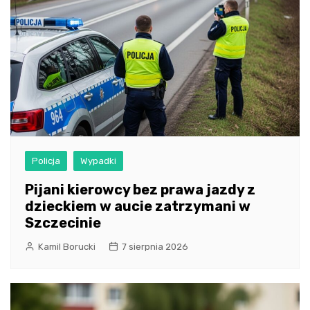
Policja
Wypadki
Pijani kierowcy bez prawa jazdy z
dzieckiem w aucie zatrzymani w
Szczecinie
Kamil Borucki
7 sierpnia 2026