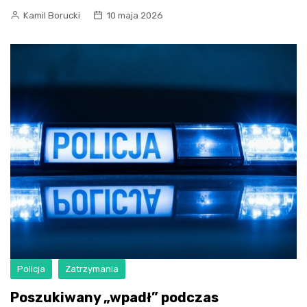
Kamil Borucki
10 maja 2026
Policja
Zatrzymania
Poszukiwany „wpadł” podczas