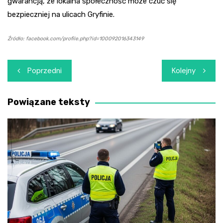
gwarancją, że lokalna społeczność może czuć się
bezpieczniej na ulicach Gryfinie.
Źródło: facebook.com/profile.php?id=100092016343149
Nawigacja
Poprzedni
Kolejny
wpisu
Powiązane teksty