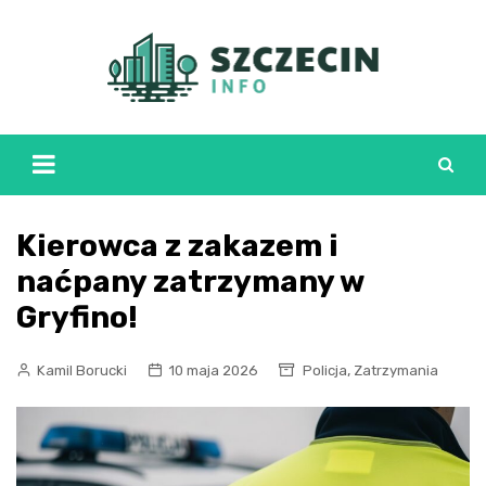
Skip
to
content
Kierowca z zakazem i
naćpany zatrzymany w
Gryfino!
,
Kamil Borucki
10 maja 2026
Policja
Zatrzymania