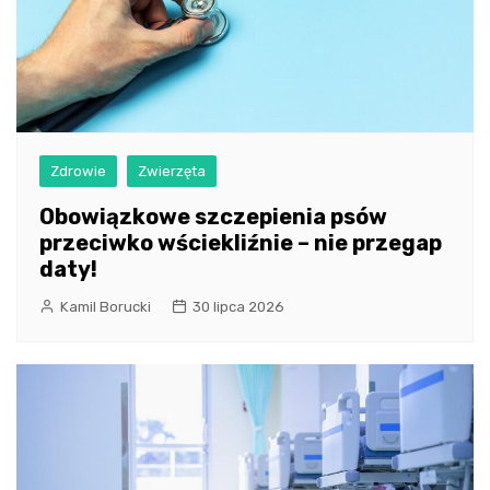
Zdrowie
Zwierzęta
Obowiązkowe szczepienia psów
przeciwko wściekliźnie – nie przegap
daty!
Kamil Borucki
30 lipca 2026