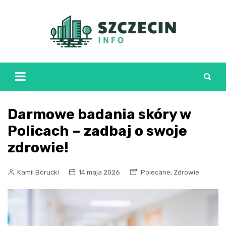
Skip
to
content
Darmowe badania skóry w
Policach – zadbaj o swoje
zdrowie!
,
Kamil Borucki
14 maja 2026
Polecane
Zdrowie