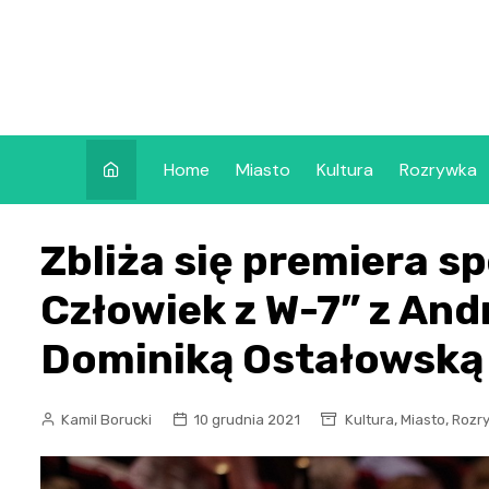
Skip
to
content
Home
Miasto
Kultura
Rozrywka
Zbliża się premiera s
Człowiek z W-7” z And
Dominiką Ostałowską
,
,
Kamil Borucki
10 grudnia 2021
Kultura
Miasto
Rozr