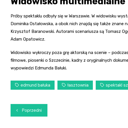
Widowisko multimedialne
Próby spektaklu odbyły się w Warszawie. W widowisku wyst
Dominika Ostałowska, a obok nich znajdą się także znane na
Krzysztof Baranowski. Autorami scenariusza są Tomasz Ogo
Adam Opatowicz.
Widowisko wykroczy poza grę aktorską na scenie – podczas
filmowe, piosenki o Szczecinie, kadry z oryginalnych dok
wypowiedzi Edmunda Bałuki.
edmund bałuka
łasztownia
spektakl s
Nawigacja
Poprzedni
wpisu