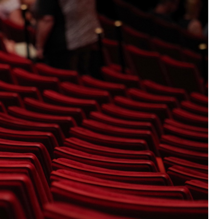
Szpit
Soko
Pomo
Med
Samo
Szpit
Spec
A. S
Samo
Woje
Zesp
Skło