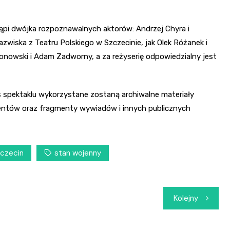
ąpi dwójka rozpoznawalnych aktorów: Andrzej Chyra i
zwiska z Teatru Polskiego w Szczecinie, jak Olek Różanek i
nowski i Adam Zadworny, a za reżyserię odpowiedzialny jest
 spektaklu wykorzystane zostaną archiwalne materiały
umentów oraz fragmenty wywiadów i innych publicznych
zczecin
stan wojenny
Kolejny