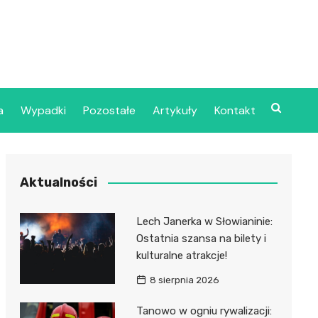
a
Wypadki
Pozostałe
Artykuły
Kontakt
Szpital Wojskowy w
Aktualności
ecinie
dzielny Publiczny
Lech Janerka w Słowianinie:
jalistyczny Zakład
Ostatnia szansa na bilety i
ki Zdrowotnej
kulturalne atrakcje!
oje”
8 sierpnia 2026
dzielny Publiczny
Tanowo w ogniu rywalizacji: