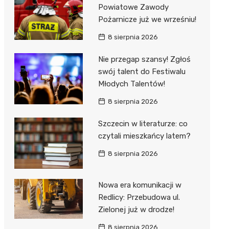
al Kliniczny nr 1 im. T.
Powiatowe Zawody
łowskiego
Pożarnicze już we wrześniu!
rskiej Akademii
8 sierpnia 2026
ycznej
Nie przegap szansy! Zgłoś
dzielny Publiczny
swój talent do Festiwalu
al Kliniczny nr 2
Młodych Talentów!
jalistyczny Szpital im.
8 sierpnia 2026
okołowskiego
Szczecin w literaturze: co
dzielny Publiczny
czytali mieszkańcy latem?
wódzki Szpital
olony im. M.
8 sierpnia 2026
dowskiej-Curi
Nowa era komunikacji w
Redlicy: Przebudowa ul.
Zielonej już w drodze!
8 sierpnia 2026