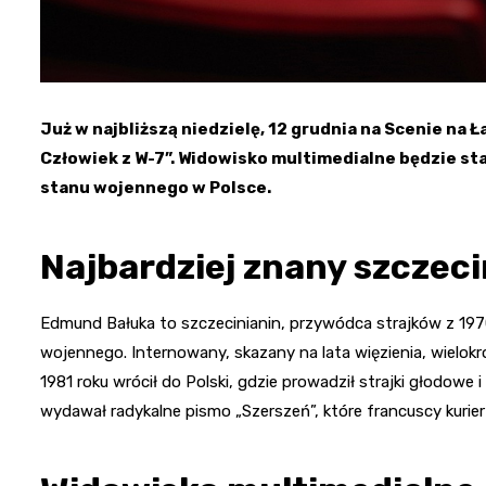
Już w najbliższą niedzielę, 12 grudnia na Scenie na 
Człowiek z W-7”. Widowisko multimedialne będzie s
stanu wojennego w Polsce.
Najbardziej znany szczeci
Edmund Bałuka to szczecinianin, przywódca strajków z 197
wojennego. Internowany, skazany na lata więzienia, wielokro
1981 roku wrócił do Polski, gdzie prowadził strajki głodowe 
wydawał radykalne pismo „Szerszeń”, które francuscy kurierz