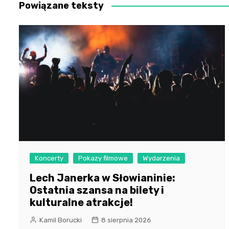
Powiązane teksty
Koncerty
Pokazy filmowe
Wydarzenia
Lech Janerka w Słowianinie:
Ostatnia szansa na bilety i
kulturalne atrakcje!
Kamil Borucki
8 sierpnia 2026