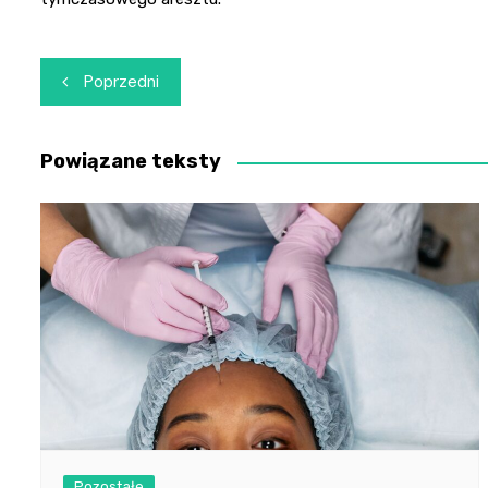
Nawigacja
Poprzedni
wpisu
Powiązane teksty
Pozostałe