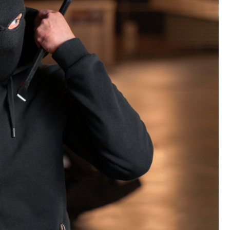
Szpit
Soko
Pomo
Med
Samo
Szpit
Spec
A. S
Samo
Woje
Zesp
Skło