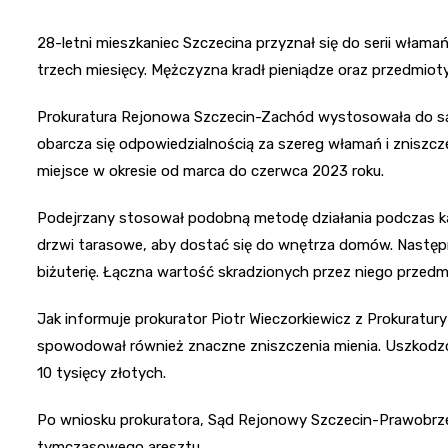
28-letni mieszkaniec Szczecina przyznał się do serii włam
trzech miesięcy. Mężczyzna kradł pieniądze oraz przedmiot
Prokuratura Rejonowa Szczecin-Zachód wystosowała do są
obarcza się odpowiedzialnością za szereg włamań i zniszcze
miejsce w okresie od marca do czerwca 2023 roku.
Podejrzany stosował podobną metodę działania podczas ka
drzwi tarasowe, aby dostać się do wnętrza domów. Następni
biżuterię. Łączna wartość skradzionych przez niego przed
Jak informuje prokurator Piotr Wieczorkiewicz z Prokuratur
spowodował również znaczne zniszczenia mienia. Uszkodzo
10 tysięcy złotych.
Po wniosku prokuratora, Sąd Rejonowy Szczecin-Prawobrz
tymczasowego aresztu.