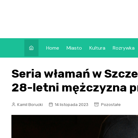
Skip
to
content
Home
Miasto
Kultura
Rozrywka
Seria włamań w Szczec
28-letni mężczyzna pr
Kamil Borucki
14 listopada 2023
Pozostałe