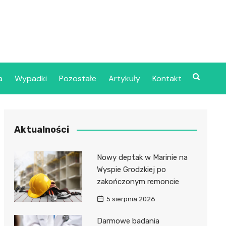
a
Wypadki
Pozostałe
Artykuły
Kontakt
Szpital Wojskowy w
Aktualności
ecinie
dzielny Publiczny
Nowy deptak w Marinie na
jalistyczny Zakład
Wyspie Grodzkiej po
ki Zdrowotnej
zakończonym remoncie
oje”
5 sierpnia 2026
dzielny Publiczny
Darmowe badania