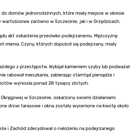
ań do domów jednorodzinnych, które miały miejsce w okresie
y wartościowe zarówno w Szczecinie, jak i w Grzędzicach.
du akt oskarżenia przeciwko podejrzanemu. Mężczyznę
ń mienia. Czyny, których dopuścił się podejrzany, miały
żdego z przestępstw. Wybijał kamieniem szyby lub podważał
e rabował mieszkania, zabierając stamtąd pieniądze i
miotów wyniosła ponad 28 tysięcy złotych.
y Okręgowej w Szczecinie, oskarżony swoimi działaniami
ne drzwi tarasowe i okna zostały wycenione na kwotę około
eże i Zachód zdecydował o nałożeniu na podejrzanego