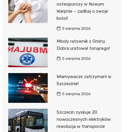
al Kliniczny nr 1 im. T.
osteoporozy w Nowym
łowskiego
Warpnie – zadbaj o swoje
rskiej Akademii
kości!
ycznej
5 sierpnia 2026
dzielny Publiczny
Młody ratownik z Gminy
al Kliniczny nr 2
Dobra uratował tonącego!
jalistyczny Szpital im.
5 sierpnia 2026
okołowskiego
dzielny Publiczny
Włamywacze zatrzymani w
wódzki Szpital
Szczecinie!
olony im. M.
5 sierpnia 2026
dowskiej-Curi
Szczecin zyskuje 20
nowoczesnych elektryków:
rewolucja w transporcie