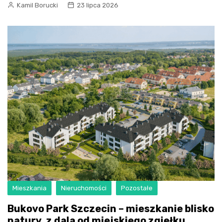
Kamil Borucki
23 lipca 2026
Mieszkania
Nieruchomości
Pozostałe
Bukovo Park Szczecin – mieszkanie blisko
natury, z dala od miejskiego zgiełku