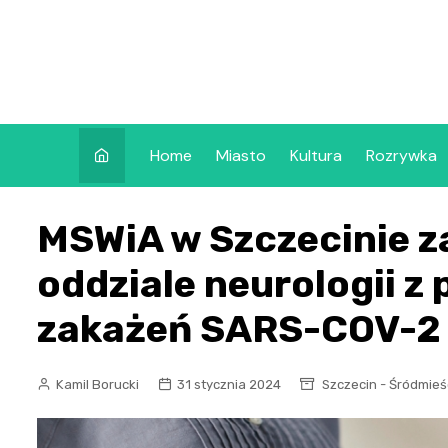
Skip
to
content
Home
Miasto
Kultura
Rozrywka
MSWiA w Szczecinie z
oddziale neurologii 
zakażeń SARS-COV-2
Kamil Borucki
31 stycznia 2024
Szczecin - Śródmieś