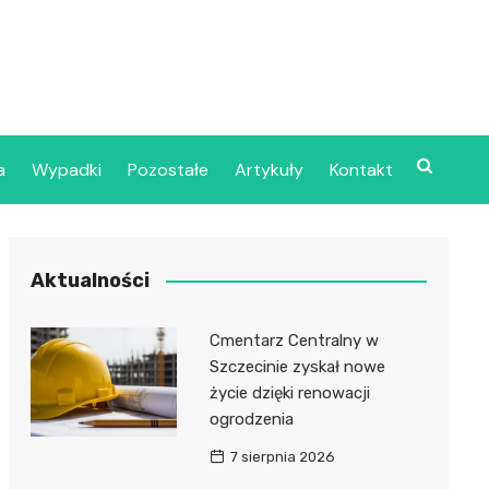
a
Wypadki
Pozostałe
Artykuły
Kontakt
Szpital Wojskowy w
Aktualności
ecinie
dzielny Publiczny
Cmentarz Centralny w
jalistyczny Zakład
Szczecinie zyskał nowe
ki Zdrowotnej
życie dzięki renowacji
oje”
ogrodzenia
7 sierpnia 2026
dzielny Publiczny