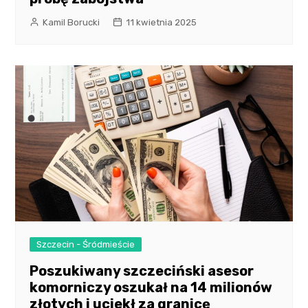
Kamil Borucki
11 kwietnia 2025
Szczecin - Śródmieście
Poszukiwany szczeciński asesor
komorniczy oszukał na 14 milionów
złotych i uciekł za granicę