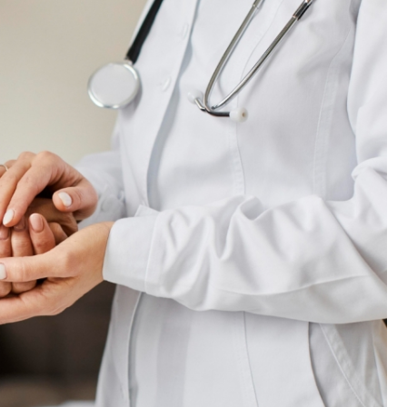
Szpit
Soko
Pomo
Med
Samo
Szpit
Spec
A. S
Samo
Woje
Zesp
Skło