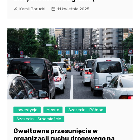
Kamil Borucki
11 kwietnia 2025
Inwestycje
Miasto
Szczecin - Północ
Szczecin - Śródmieście
Gwałtowne przesunięcie w
organizacji ruchu drogowego na