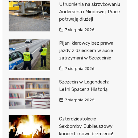
al Kliniczny nr 1 im. T.
Utrudnienia na skrzyżowaniu
łowskiego
Andersena i Miodowej: Prace
rskiej Akademii
potrwają dłużej!
ycznej
7 sierpnia 2026
dzielny Publiczny
Pijani kierowcy bez prawa
al Kliniczny nr 2
jazdy z dzieckiem w aucie
jalistyczny Szpital im.
zatrzymani w Szczecinie
okołowskiego
7 sierpnia 2026
dzielny Publiczny
Szczecin w Legendach:
wódzki Szpital
Letni Spacer z Historią
olony im. M.
dowskiej-Curi
7 sierpnia 2026
Czterdziestolecie
Sexbomby: Jubileuszowy
koncert i nowe brzmienia!