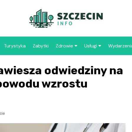
Turystyka
Zabytki
Zdrowie
Usługi
Wydarzeni
Apteka
Placówki oświaty
awiesza odwiedziny na
Szpitale
109 
Szcz
z powodu wzrostu
Samo
Spec
Opie
„Zdr
cie
Samo