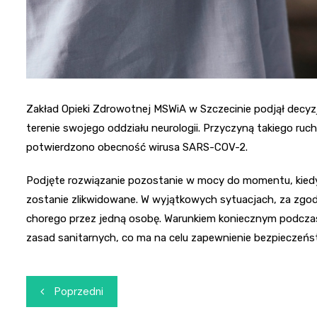
Zakład Opieki Zdrowotnej MSWiA w Szczecinie podjął decy
terenie swojego oddziału neurologii. Przyczyną takiego ruch
potwierdzono obecność wirusa SARS-COV-2.
Podjęte rozwiązanie pozostanie w mocy do momentu, kiedy 
zostanie zlikwidowane. W wyjątkowych sytuacjach, za zgo
chorego przez jedną osobę. Warunkiem koniecznym podczas
zasad sanitarnych, co ma na celu zapewnienie bezpieczeńs
Nawigacja
Poprzedni
wpisu