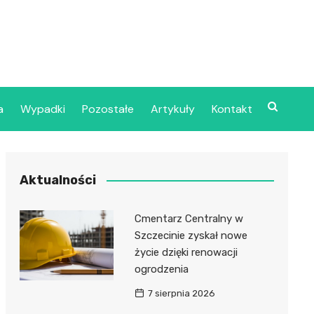
a
Wypadki
Pozostałe
Artykuły
Kontakt
Szpital Wojskowy w
Aktualności
ecinie
dzielny Publiczny
Cmentarz Centralny w
jalistyczny Zakład
Szczecinie zyskał nowe
ki Zdrowotnej
życie dzięki renowacji
oje”
ogrodzenia
7 sierpnia 2026
dzielny Publiczny