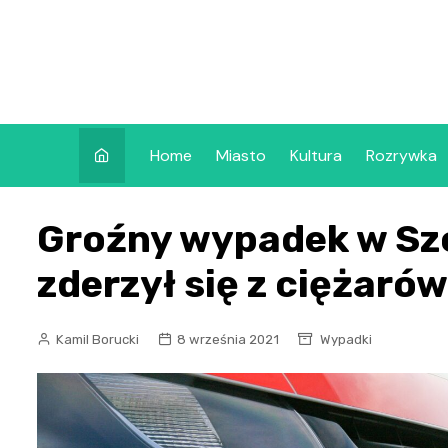
Skip
to
content
Home
Miasto
Kultura
Rozrywka
Groźny wypadek w Szc
zderzył się z ciężaró
Kamil Borucki
8 września 2021
Wypadki