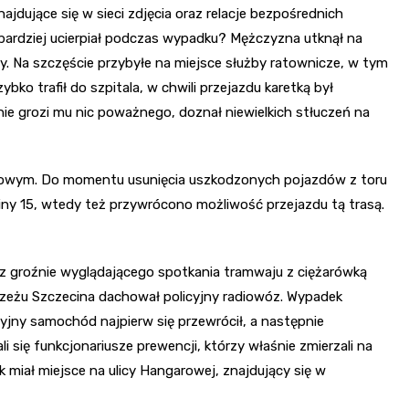
dujące się w sieci zdjęcia oraz relacje bezpośrednich
ajbardziej ucierpiał podczas wypadku? Mężczyzna utknął na
cy. Na szczęście przybyłe na miejsce służby ratownicze, w tym
ko trafił do szpitala, w chwili przejazdu karetką był
 nie grozi mu nic poważnego, doznał niewielkich stłuczeń na
owym. Do momentu usunięcia uszkodzonych pojazdów z toru
iny 15, wtedy też przywrócono możliwość przejazdu tą trasą.
z groźnie wyglądającego spotkania tramwaju z ciężarówką
brzeżu Szczecina dachował policyjny radiowóz. Wypadek
icyjny samochód najpierw się przewrócił, a następnie
 się funkcjonariusze prewencji, którzy właśnie zmierzali na
 miał miejsce na ulicy Hangarowej, znajdujący się w