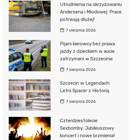
al Kliniczny nr 1 im. T.
Utrudnienia na skrzyżowaniu
łowskiego
Andersena i Miodowej: Prace
rskiej Akademii
potrwają dłużej!
ycznej
7 sierpnia 2026
dzielny Publiczny
Pijani kierowcy bez prawa
al Kliniczny nr 2
jazdy z dzieckiem w aucie
jalistyczny Szpital im.
zatrzymani w Szczecinie
okołowskiego
7 sierpnia 2026
dzielny Publiczny
Szczecin w Legendach:
wódzki Szpital
Letni Spacer z Historią
olony im. M.
dowskiej-Curi
7 sierpnia 2026
Czterdziestolecie
Sexbomby: Jubileuszowy
koncert i nowe brzmienia!