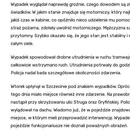
Wypadek wyglądał naprawdę groźnie, czego dowodem są znaj
świadków. W jakim stanie znajduje się motorniczy, który n
jakiś czas w kabinie, co opóźniło nieco udzielenie mu pomo
straż pożarna, zdołały uwolnić motorniczego. Mężczyzna szyb
przytomny. Szybko okazało się, że jego stan jest stabilny i
całym ciele.
Wypadek spowodował drobne utrudnienia w ruchu tramwaj
całkowicie wstrzymano ruch. Utrudnienia potrwały do godz
Policja nadal bada szczegółowe okoliczności zdarzenia.
Wtorek upłynął w Szczecinie pod znakiem wypadków. Opróc
tego dnia miało miejsce również inne zdarzenie. Na prawo
nastąpił przy skrzyżowaniu ulic Struga oraz Gryfińskiej. Pol
wylądował na dachu. Wiadomo już, że w pojeździe znajdowali
miejsce, w którym mieli przeprowadzić interwencję. Wypadek
pojeździe funkcjonariusze nie doznali poważnych obrażeń.