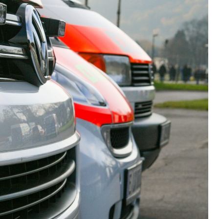
Szpit
Soko
Pomo
Med
Samo
Szpit
Spec
A. S
Samo
Woje
Zesp
Skło