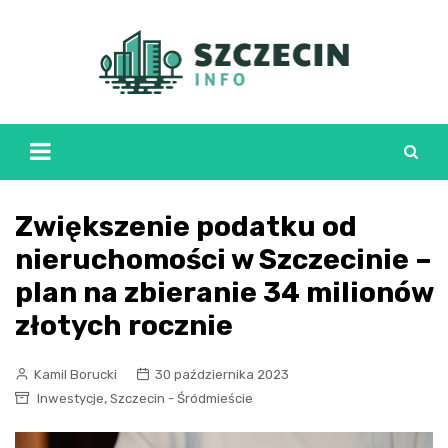
Skip
to
content
Zwiększenie podatku od
nieruchomości w Szczecinie –
plan na zbieranie 34 milionów
złotych rocznie
Kamil Borucki
30 października 2023
,
Inwestycje
Szczecin - Śródmieście