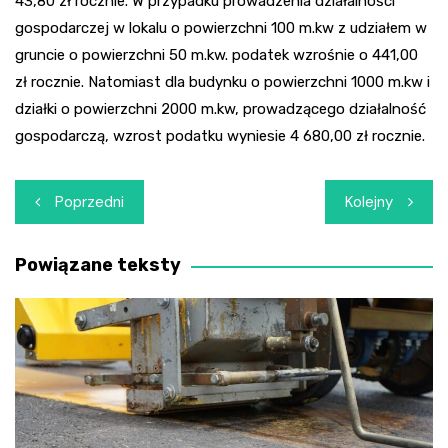
43,80 zł rocznie. W przypadku prowadzenia działalności
gospodarczej w lokalu o powierzchni 100 m.kw z udziałem w
gruncie o powierzchni 50 m.kw. podatek wzrośnie o 441,00
zł rocznie. Natomiast dla budynku o powierzchni 1000 m.kw i
działki o powierzchni 2000 m.kw, prowadzącego działalność
gospodarczą, wzrost podatku wyniesie 4 680,00 zł rocznie.
Nawigacja
Poprzedni
Kolejny
wpisu
Powiązane teksty