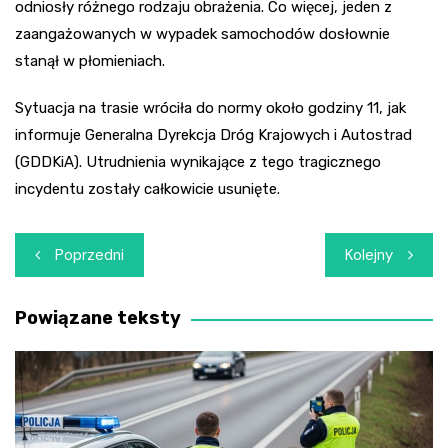
odniosły różnego rodzaju obrażenia. Co więcej, jeden z
zaangażowanych w wypadek samochodów dosłownie
stanął w płomieniach.
Sytuacja na trasie wróciła do normy około godziny 11, jak
informuje Generalna Dyrekcja Dróg Krajowych i Autostrad
(GDDKiA). Utrudnienia wynikające z tego tragicznego
incydentu zostały całkowicie usunięte.
Nawigacja
Poprzedni
Kolejny
wpisu
Powiązane teksty