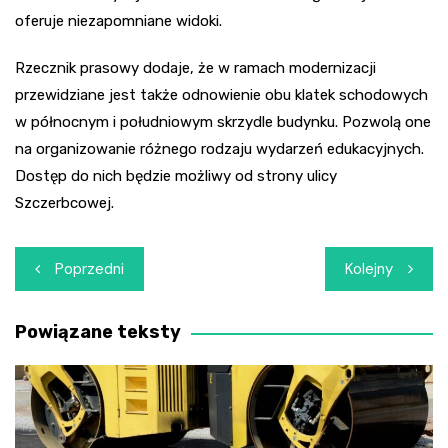
oferuje niezapomniane widoki.
Rzecznik prasowy dodaje, że w ramach modernizacji
przewidziane jest także odnowienie obu klatek schodowych
w północnym i południowym skrzydle budynku. Pozwolą one
na organizowanie różnego rodzaju wydarzeń edukacyjnych.
Dostęp do nich będzie możliwy od strony ulicy
Szczerbcowej.
Nawigacja
Poprzedni
Kolejny
wpisu
Powiązane teksty