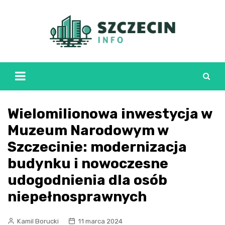
Skip
to
content
Wielomilionowa inwestycja w
Muzeum Narodowym w
Szczecinie: modernizacja
budynku i nowoczesne
udogodnienia dla osób
niepełnosprawnych
Kamil Borucki
11 marca 2024