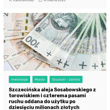
Kamil Borucki
10 marca 2025
Inwestycje
Miasto
Szczecin - Zachód
Szczecińska aleja Sosabowskiego z
torowiskiem i czterema pasami
ruchu oddana do użytku po
dziesięciu milionach złotych