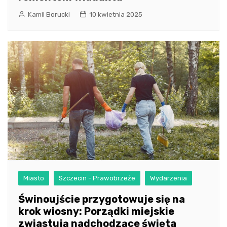
Kamil Borucki
10 kwietnia 2025
Miasto
Szczecin - Prawobrzeże
Wydarzenia
Świnoujście przygotowuje się na
krok wiosny: Porządki miejskie
zwiastują nadchodzące święta