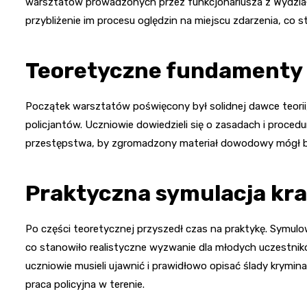
warsztatów prowadzonych przez funkcjonariusza z Wydziału P
przybliżenie im procesu oględzin na miejscu zdarzenia, co
Teoretyczne fundamenty p
Początek warsztatów poświęcony był solidnej dawce teorii,
policjantów. Uczniowie dowiedzieli się o zasadach i proced
przestępstwa, by zgromadzony materiał dowodowy mógł b
Praktyczna symulacja kr
Po części teoretycznej przyszedł czas na praktykę. Symul
co stanowiło realistyczne wyzwanie dla młodych uczestni
uczniowie musieli ujawnić i prawidłowo opisać ślady krymina
praca policyjna w terenie.