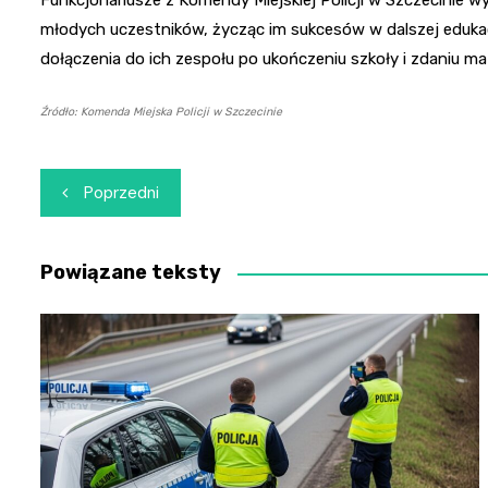
Funkcjonariusze z Komendy Miejskiej Policji w Szczecinie w
młodych uczestników, życząc im sukcesów w dalszej eduka
dołączenia do ich zespołu po ukończeniu szkoły i zdaniu ma
Źródło: Komenda Miejska Policji w Szczecinie
Nawigacja
Poprzedni
wpisu
Powiązane teksty