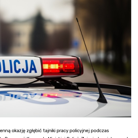
Szpit
Soko
Pomo
Med
Samo
Szpit
Spec
A. S
Samo
Woje
Zesp
Skło
enną okazję zgłębić tajniki pracy policyjnej podczas