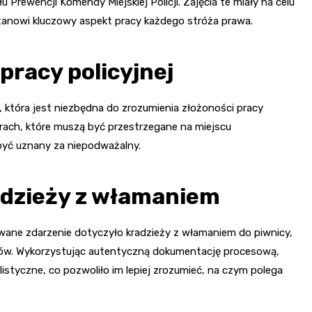
rewencji Komendy Miejskiej Policji. Zajęcia te miały na celu
 stanowi kluczowy aspekt pracy każdego stróża prawa.
racy policyjnej
 która jest niezbędna do zrozumienia złożoności pracy
urach, które muszą być przestrzegane na miejscu
yć uznany za niepodważalny.
adzieży z włamaniem
owane zdarzenie dotyczyło kradzieży z włamaniem do piwnicy,
ków. Wykorzystując autentyczną dokumentację procesową,
listyczne, co pozwoliło im lepiej zrozumieć, na czym polega