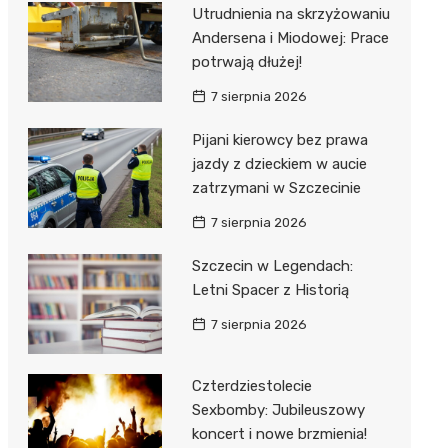
al Kliniczny nr 1 im. T.
Utrudnienia na skrzyżowaniu
łowskiego
Andersena i Miodowej: Prace
rskiej Akademii
potrwają dłużej!
ycznej
7 sierpnia 2026
dzielny Publiczny
Pijani kierowcy bez prawa
al Kliniczny nr 2
jazdy z dzieckiem w aucie
jalistyczny Szpital im.
zatrzymani w Szczecinie
okołowskiego
7 sierpnia 2026
dzielny Publiczny
Szczecin w Legendach:
wódzki Szpital
Letni Spacer z Historią
olony im. M.
dowskiej-Curi
7 sierpnia 2026
Czterdziestolecie
Sexbomby: Jubileuszowy
koncert i nowe brzmienia!