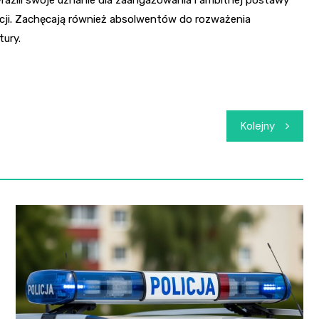
yrazili swoje uznanie dla zaangażowania i ambitnej postawy
cji. Zachęcają również absolwentów do rozważenia
tury.
Kolejny