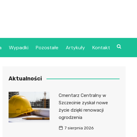
a
Wypadki
Pozostałe
Artykuły
Kontakt
Szpital Wojskowy w
Aktualności
ecinie
dzielny Publiczny
Cmentarz Centralny w
jalistyczny Zakład
Szczecinie zyskał nowe
ki Zdrowotnej
życie dzięki renowacji
oje”
ogrodzenia
7 sierpnia 2026
dzielny Publiczny