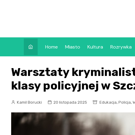
Skip
to
content
Home
Miasto
Kultura
Rozrywka
Warsztaty kryminalis
klasy policyjnej w Szc
,
,
Kamil Borucki
20 listopada 2025
Edukacja
Policja
W