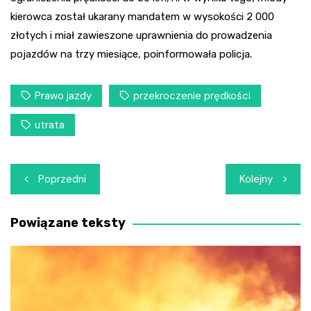
kierowca został ukarany mandatem w wysokości 2 000
złotych i miał zawieszone uprawnienia do prowadzenia
pojazdów na trzy miesiące, poinformowała policja.
Prawo jazdy
przekroczenie prędkości
utrata
Nawigacja
Poprzedni
Kolejny
wpisu
Powiązane teksty