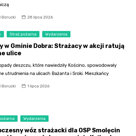
Szpit
iczą
Soko
Pomo
l Borucki
28 lipca 2026
Med
c
Straż pożarna
Wydarzenia
Samo
Szpit
y w Gminie Dobra: Strażacy w akcji ratują
ne ulice
Spec
A. S
 opady deszczu, które nawiedziły Kościno, spowodowały
 utrudnienia na ulicach Bażanta i Sroki. Mieszkańcy
Samo
Woje
l Borucki
1 lipca 2026
Zesp
Skło
 pożarna
Wydarzenia
czesny wóz strażacki dla OSP Smolęcin