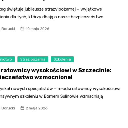
zeg świętuje jubileusze straży pożarnej – wyjątkowe
ienia dla tych, którzy dbają o nasze bezpieczeństwo
l Borucki
10 maja 2026
nictwo
Straż pożarna
Szkolenia
 ratownicy wysokościowi w Szczecinie:
ieczeństwo wzmocnione!
yskał nowych specjalistów – młodsi ratownicy wysokościowi
ensywnym szkoleniu w Bornem Sulinowie wzmacniają
l Borucki
2 maja 2026