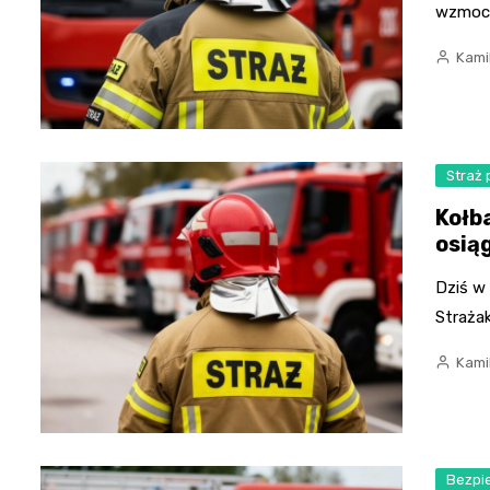
wzmocni
Kami
Straż
Kołb
osią
Dziś w
Strażak
Kami
Bezpi