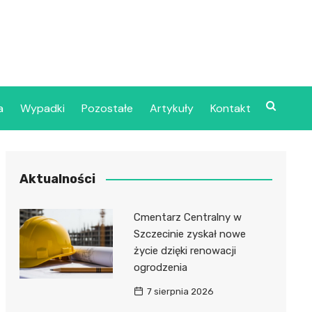
a
Wypadki
Pozostałe
Artykuły
Kontakt
Szpital Wojskowy w
Aktualności
ecinie
dzielny Publiczny
Cmentarz Centralny w
jalistyczny Zakład
Szczecinie zyskał nowe
ki Zdrowotnej
życie dzięki renowacji
oje”
ogrodzenia
7 sierpnia 2026
dzielny Publiczny