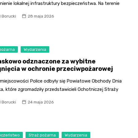
enie lokalnej infrastruktury bezpieczeństwa. Na terenie
l Borucki
28 maja 2026
 pożarna
Wydarzenia
askowo odznaczone za wybitne
gnięcia w ochronie przeciwpożarowej
 miejscowości Police odbyły się Powiatowe Obchody Dnia
a, które zgromadziły przedstawicieli Ochotniczej Straży
l Borucki
24 maja 2026
eczeństwo
Straż pożarna
Wydarzenia