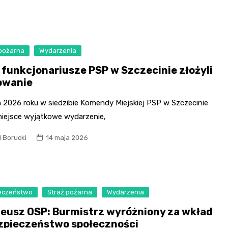
 pożarna
Wydarzenia
 funkcjonariusze PSP w Szczecinie złożyli
owanie
a 2026 roku w siedzibie Komendy Miejskiej PSP w Szczecinie
miejsce wyjątkowe wydarzenie,
l Borucki
14 maja 2026
eczeństwo
Straż pożarna
Wydarzenia
leusz OSP: Burmistrz wyróżniony za wkład
zpieczeństwo społeczności