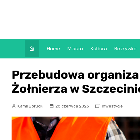
Skip
to
content
Home
Miasto
Kultura
Rozrywka
Przebudowa organizac
Żołnierza w Szczecini
Kamil Borucki
28 czerwca 2023
Inwestycje