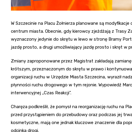
W Szczecinie na Placu Żołnierza planowane są modyfikacje
centrum miasta. Obecnie, gdy kierowcy zjeżdżają z Trasy Za
wyznaczony jedynie do skrętu w lewo w stronę Bramy Porto
jazdę prosto, a drugi umożliwiający jazdę prosto i skręt w p
Zmiany zaproponowane przez Magistrat zakładają zamianę 
krótszym, przeznaczonym do skrętu w prawo i kontynuowani
organizacji ruchu w Urzędzie Miasta Szczecina, wyraził n
płynności ruchu drogowego w tym rejonie. Wypowiedź Marc
interwencyjnej „Czas Reakcji”.
Charęza podkreślił, że pomysł na reorganizację ruchu na Pla
przed przystąpieniem do przebudowy oraz podczas jej tr
kosmetyczne, mają one jednak kluczowe znaczenie dla pop
odcinka drogi.