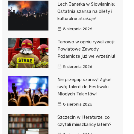
al Kliniczny nr 1 im. T.
Lech Janerka w Słowianinie:
łowskiego
Ostatnia szansa na bilety i
rskiej Akademii
kulturalne atrakcje!
ycznej
8 sierpnia 2026
dzielny Publiczny
Tanowo w ogniu rywalizacji:
al Kliniczny nr 2
Powiatowe Zawody
jalistyczny Szpital im.
Pożarnicze już we wrześniu!
okołowskiego
8 sierpnia 2026
dzielny Publiczny
Nie przegap szansy! Zgłoś
wódzki Szpital
swój talent do Festiwalu
olony im. M.
Młodych Talentów!
dowskiej-Curi
8 sierpnia 2026
Szczecin w literaturze: co
czytali mieszkańcy latem?