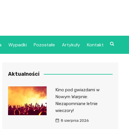
a
Wypadki
Pozostałe
Artykuły
Kontakt
Szpital Wojskowy w
Aktualności
ecinie
dzielny Publiczny
Kino pod gwiazdami w
jalistyczny Zakład
Nowym Warpnie:
ki Zdrowotnej
Niezapomniane letnie
oje”
wieczory!
8 sierpnia 2026
dzielny Publiczny