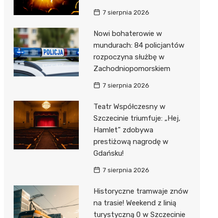
7 sierpnia 2026
Nowi bohaterowie w
mundurach: 84 policjantów
rozpoczyna służbę w
Zachodniopomorskiem
7 sierpnia 2026
Teatr Współczesny w
Szczecinie triumfuje: „Hej,
Hamlet” zdobywa
prestiżową nagrodę w
Gdańsku!
7 sierpnia 2026
Historyczne tramwaje znów
na trasie! Weekend z linią
turystyczną 0 w Szczecinie