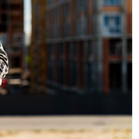
Szpit
Soko
Pomo
Med
Samo
Szpit
Spec
A. S
Samo
Woje
Zesp
Skło