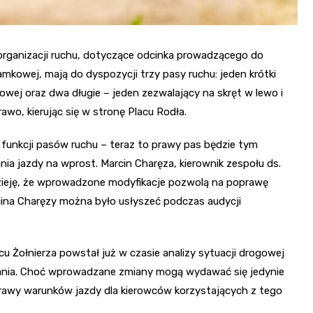
 organizacji ruchu, dotyczące odcinka prowadzącego do
mkowej, mają do dyspozycji trzy pasy ruchu: jeden krótki
wej oraz dwa długie – jeden zezwalający na skręt w lewo i
rawo, kierując się w stronę Placu Rodła.
funkcji pasów ruchu – teraz to prawy pas będzie tym
a jazdy na wprost. Marcin Charęza, kierownik zespołu ds.
adzieję, że wprowadzone modyfikacje pozwolą na poprawę
ina Charęzy można było usłyszeć podczas audycji
cu Żołnierza powstał już w czasie analizy sytuacji drogowej
wania. Choć wprowadzane zmiany mogą wydawać się jedynie
rawy warunków jazdy dla kierowców korzystających z tego