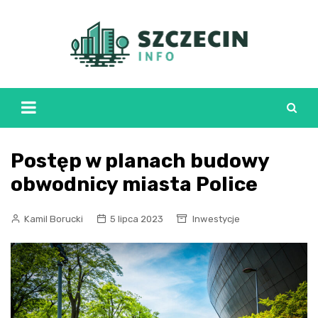
Skip
to
content
Postęp w planach budowy
obwodnicy miasta Police
Kamil Borucki
5 lipca 2023
Inwestycje