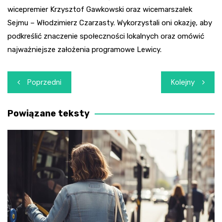
wicepremier Krzysztof Gawkowski oraz wicemarszałek
Sejmu – Włodzimierz Czarzasty. Wykorzystali oni okazję, aby
podkreślić znaczenie społeczności lokalnych oraz omówić
najważniejsze założenia programowe Lewicy.
Nawigacja
Poprzedni
Kolejny
wpisu
Powiązane teksty