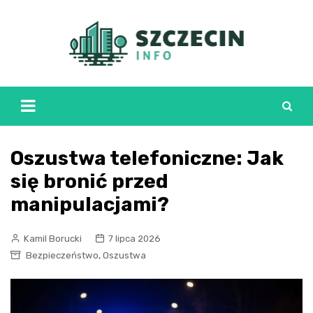
Skip
to
content
Oszustwa telefoniczne: Jak
się bronić przed
manipulacjami?
Kamil Borucki
7 lipca 2026
,
Bezpieczeństwo
Oszustwa