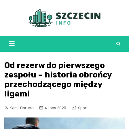
Skip
to
content
Od rezerw do pierwszego
zespołu – historia obrońcy
przechodzącego między
ligami
Kamil Borucki
4 lipca 2023
Sport