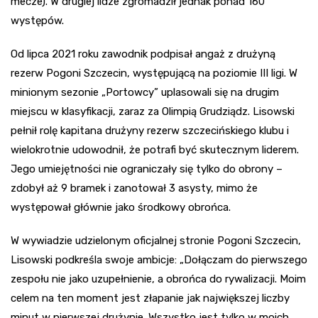
mecze). W drugiej lidze zgromadził jednak ponad 160
występów.
Od lipca 2021 roku zawodnik podpisał angaż z drużyną
rezerw Pogoni Szczecin, występującą na poziomie III ligi. W
minionym sezonie „Portowcy” uplasowali się na drugim
miejscu w klasyfikacji, zaraz za Olimpią Grudziądz. Lisowski
pełnił rolę kapitana drużyny rezerw szczecińskiego klubu i
wielokrotnie udowodnił, że potrafi być skutecznym liderem.
Jego umiejętności nie ograniczały się tylko do obrony –
zdobył aż 9 bramek i zanotował 3 asysty, mimo że
występował głównie jako środkowy obrońca.
W wywiadzie udzielonym oficjalnej stronie Pogoni Szczecin,
Lisowski podkreśla swoje ambicje: „Dołączam do pierwszego
zespołu nie jako uzupełnienie, a obrońca do rywalizacji. Moim
celem na ten moment jest złapanie jak największej liczby
minut w pierwszej drużynie. Wszystko jest tylko w moich