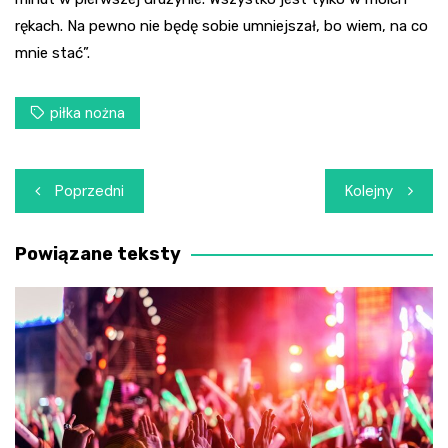
rękach. Na pewno nie będę sobie umniejszał, bo wiem, na co
mnie stać”.
piłka nożna
Nawigacja
Poprzedni
Kolejny
wpisu
Powiązane teksty