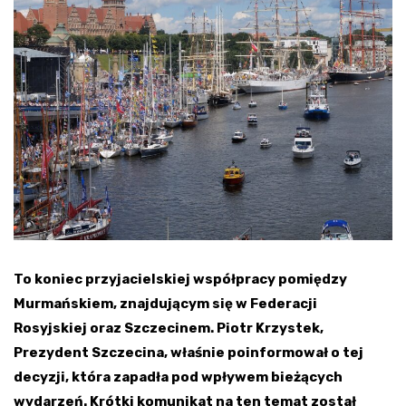
To koniec przyjacielskiej współpracy pomiędzy
Murmańskiem,
znajdującym się
w Federacji
Rosyjskiej
oraz
Szczecinem.
Piotr Krzystek,
Prezydent
Szczecin
a,
właśnie
poinformował o
tej
decyzji, która zapadła pod wpływem bieżących
wydarzeń. Krótki komunikat na ten temat został