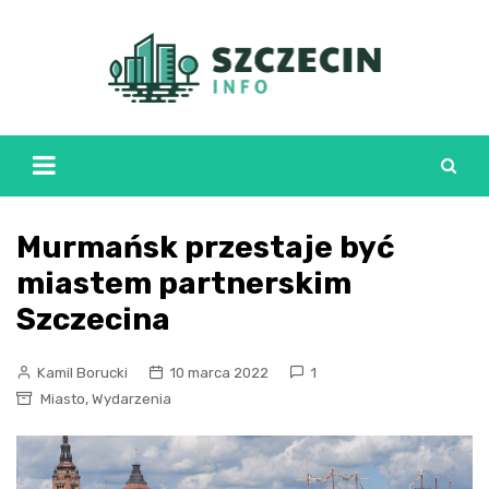
Skip
to
content
Murmańsk przestaje być
miastem partnerskim
Szczecina
Kamil Borucki
10 marca 2022
1
,
Miasto
Wydarzenia