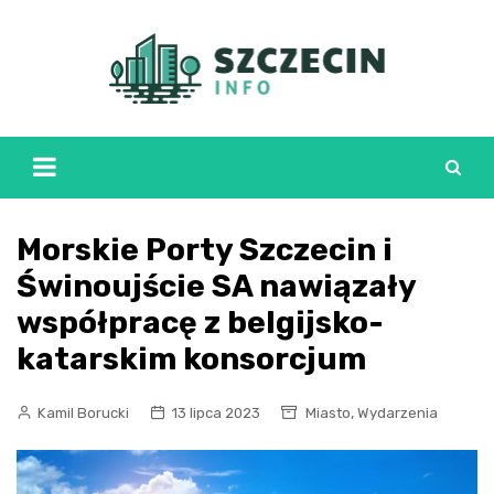
Skip
to
content
Morskie Porty Szczecin i
Świnoujście SA nawiązały
współpracę z belgijsko-
katarskim konsorcjum
,
Kamil Borucki
13 lipca 2023
Miasto
Wydarzenia