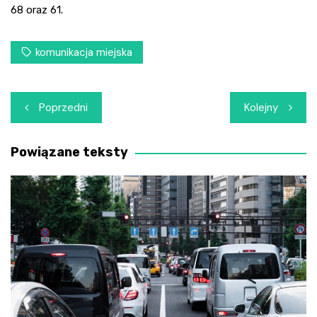
68 oraz 61.
komunikacja miejska
Nawigacja
Poprzedni
Kolejny
wpisu
Powiązane teksty