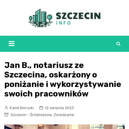
Skip
to
content
Jan B., notariusz ze
Szczecina, oskarżony o
poniżanie i wykorzystywanie
swoich pracowników
Kamil Borucki
12 sierpnia 2023
,
Szczecin - Śródmieście
Zwiedzanie