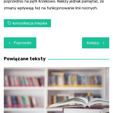
poprzednio na pętli Krzekowo. Należy jednak pamiętać, że
zmiany wpływają też na funkcjonowanie linii nocnych.
komunikacja miejska
Nawigacja
Poprzedni
Kolejny
wpisu
Powiązane teksty