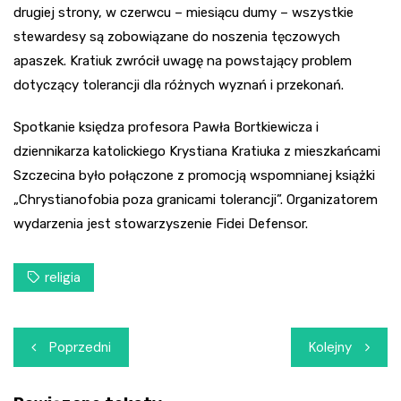
drugiej strony, w czerwcu – miesiącu dumy – wszystkie
stewardesy są zobowiązane do noszenia tęczowych
apaszek. Kratiuk zwrócił uwagę na powstający problem
dotyczący tolerancji dla różnych wyznań i przekonań.
Spotkanie księdza profesora Pawła Bortkiewicza i
dziennikarza katolickiego Krystiana Kratiuka z mieszkańcami
Szczecina było połączone z promocją wspomnianej książki
„Chrystianofobia poza granicami tolerancji”. Organizatorem
wydarzenia jest stowarzyszenie Fidei Defensor.
religia
Nawigacja
Poprzedni
Kolejny
wpisu