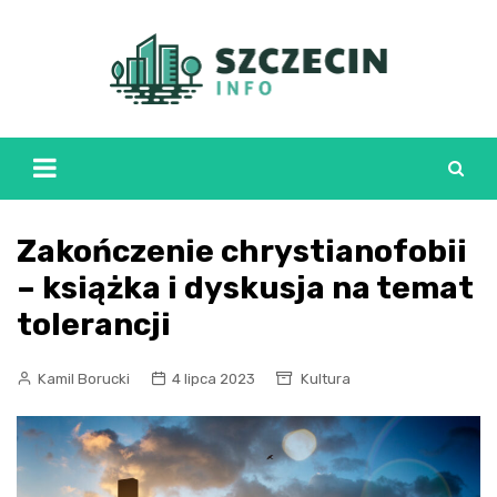
Skip
to
content
Zakończenie chrystianofobii
– książka i dyskusja na temat
tolerancji
Kamil Borucki
4 lipca 2023
Kultura