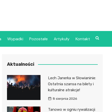
a
Wypadki
Pozostałe
Artykuły
Kontakt
Szpital Wojskowy w
Aktualności
ecinie
dzielny Publiczny
Lech Janerka w Słowianinie:
jalistyczny Zakład
Ostatnia szansa na bilety i
ki Zdrowotnej
kulturalne atrakcje!
oje”
8 sierpnia 2026
dzielny Publiczny
Tanowo w ogniu rywalizacji: