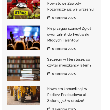
al Kliniczny nr 1 im. T.
Powiatowe Zawody
łowskiego
Pożarnicze już we wrześniu!
rskiej Akademii
8 sierpnia 2026
ycznej
Nie przegap szansy! Zgłoś
dzielny Publiczny
swój talent do Festiwalu
al Kliniczny nr 2
Młodych Talentów!
jalistyczny Szpital im.
8 sierpnia 2026
okołowskiego
Szczecin w literaturze: co
dzielny Publiczny
czytali mieszkańcy latem?
wódzki Szpital
olony im. M.
8 sierpnia 2026
dowskiej-Curi
Nowa era komunikacji w
Redlicy: Przebudowa ul.
Zielonej już w drodze!
8 sierpnia 2026