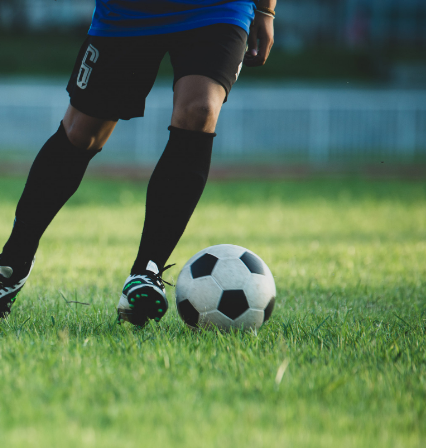
Szpit
Soko
Pomo
Med
Samo
Szpit
Spec
A. S
Samo
Woje
Zesp
Skło