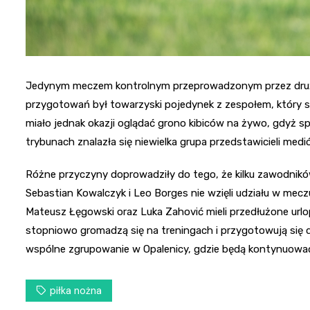
Jedynym meczem kontrolnym przeprowadzonym przez druży
przygotowań był towarzyski pojedynek z zespołem, który sp
miało jednak okazji oglądać grono kibiców na żywo, gdyż sp
trybunach znalazła się niewielka grupa przedstawicieli medi
Różne przyczyny doprowadziły do tego, że kilku zawodników
Sebastian Kowalczyk i Leo Borges nie wzięli udziału w meczu
Mateusz Łęgowski oraz Luka Zahović mieli przedłużone urlo
stopniowo gromadzą się na treningach i przygotowują się
wspólne zgrupowanie w Opalenicy, gdzie będą kontynuować s
piłka nożna