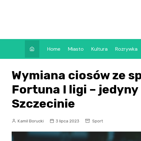
Skip
to
content
Home
Miasto
Kultura
Rozrywka
Wymiana ciosów ze s
Fortuna I ligi – jedyn
Szczecinie
Kamil Borucki
3 lipca 2023
Sport