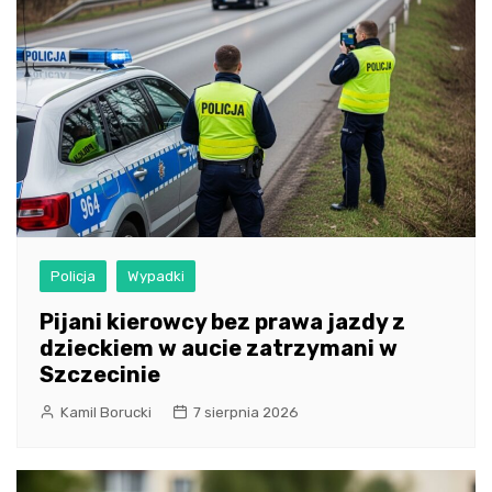
Policja
Wypadki
Pijani kierowcy bez prawa jazdy z
dzieckiem w aucie zatrzymani w
Szczecinie
Kamil Borucki
7 sierpnia 2026