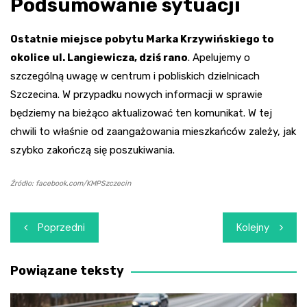
Podsumowanie sytuacji
Ostatnie miejsce pobytu Marka Krzywińskiego to
okolice ul. Langiewicza, dziś rano
. Apelujemy o
szczególną uwagę w centrum i pobliskich dzielnicach
Szczecina. W przypadku nowych informacji w sprawie
będziemy na bieżąco aktualizować ten komunikat. W tej
chwili to właśnie od zaangażowania mieszkańców zależy, jak
szybko zakończą się poszukiwania.
Źródło: facebook.com/KMPSzczecin
Nawigacja
Poprzedni
Kolejny
wpisu
Powiązane teksty