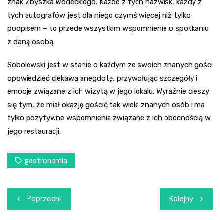
znak Zbyszka Wodeckiego. Każde z tych nazwisk, każdy z
tych autografów jest dla niego czymś więcej niż tylko
podpisem – to przede wszystkim wspomnienie o spotkaniu
z daną osobą.
Sobolewski jest w stanie o każdym ze swoich znanych gości
opowiedzieć ciekawą anegdotę, przywołując szczegóły i
emocje związane z ich wizytą w jego lokalu. Wyraźnie cieszy
się tym, że miał okazję gościć tak wiele znanych osób i ma
tylko pozytywne wspomnienia związane z ich obecnością w
jego restauracji.
gastronomia
Nawigacja
Poprzedni
Kolejny
wpisu