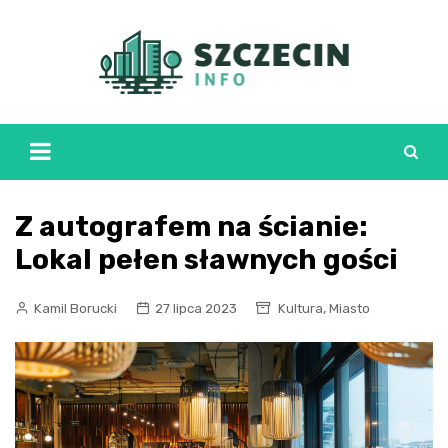
Skip
to
content
Z autografem na ścianie:
Lokal pełen sławnych gości
,
Kamil Borucki
27 lipca 2023
Kultura
Miasto