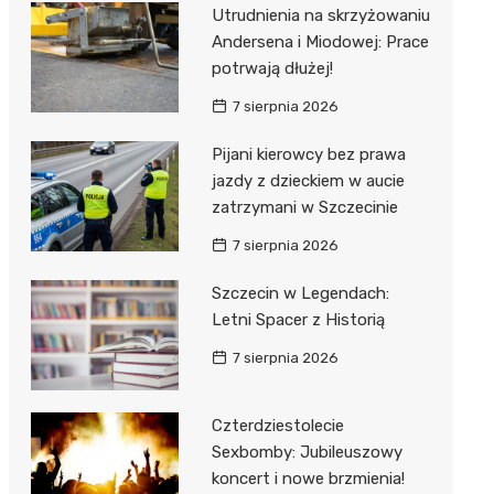
al Kliniczny nr 1 im. T.
Utrudnienia na skrzyżowaniu
łowskiego
Andersena i Miodowej: Prace
rskiej Akademii
potrwają dłużej!
ycznej
7 sierpnia 2026
dzielny Publiczny
Pijani kierowcy bez prawa
al Kliniczny nr 2
jazdy z dzieckiem w aucie
jalistyczny Szpital im.
zatrzymani w Szczecinie
okołowskiego
7 sierpnia 2026
dzielny Publiczny
Szczecin w Legendach:
wódzki Szpital
Letni Spacer z Historią
olony im. M.
dowskiej-Curi
7 sierpnia 2026
Czterdziestolecie
Sexbomby: Jubileuszowy
koncert i nowe brzmienia!