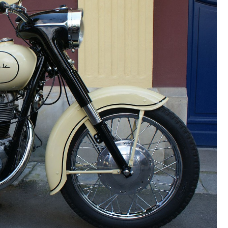
Szpit
Soko
Pomo
Med
Samo
Szpit
Spec
A. S
Samo
Woje
Zesp
Skło