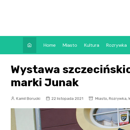
Skip
to
content
Home
Miasto
Kultura
Rozrywka
Wystawa szczecińskic
marki Junak
,
,
Kamil Borucki
22 listopada 2021
Miasto
Rozrywka