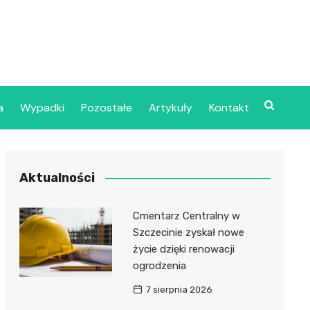
a
Wypadki
Pozostałe
Artykuły
Kontakt
Szpital Wojskowy w
Aktualności
ecinie
dzielny Publiczny
Cmentarz Centralny w
jalistyczny Zakład
Szczecinie zyskał nowe
ki Zdrowotnej
życie dzięki renowacji
oje”
ogrodzenia
7 sierpnia 2026
dzielny Publiczny