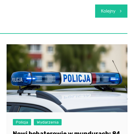
Kolejny
Policja
Wydarzenia
Nowi bohaterowie w mundurach: 84