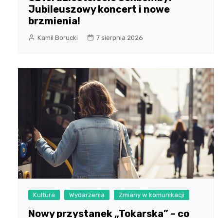
Jubileuszowy koncert i nowe
brzmienia!
Kamil Borucki
7 sierpnia 2026
Kultura
Wydarzenia
Zmiany w komunikacji
Nowy przystanek „Tokarska” – co