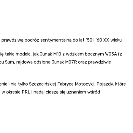
prawdziwą podróż sentymentalną do lat ‘50 i ‘60 XX wieku.
ę takie modele, jak Junak M10 z wózkiem bocznym W03A (z
pu Sum, rajdowa odsłona Junak M07R oraz prawdziwie
 i nie tylko Szczecińskiej Fabryce Motocykli. Pojazdy, które
w okresie PRL i nadal cieszą się uznaniem wśród