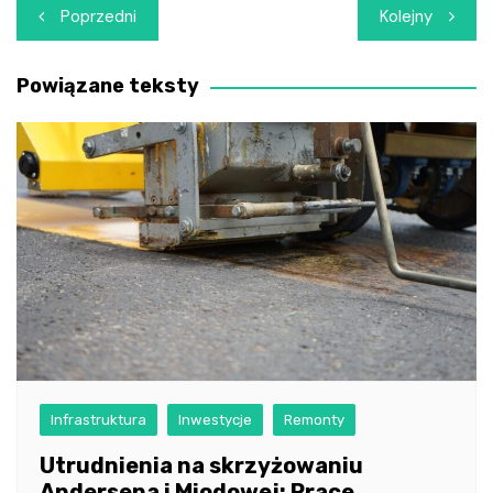
Nawigacja
Poprzedni
Kolejny
wpisu
Powiązane teksty
Infrastruktura
Inwestycje
Remonty
Utrudnienia na skrzyżowaniu
Andersena i Miodowej: Prace