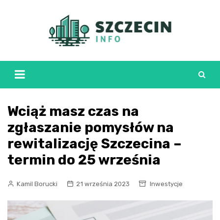
Skip
to
content
Wciąż masz czas na
zgłaszanie pomysłów na
rewitalizację Szczecina –
termin do 25 września
Kamil Borucki
21 września 2023
Inwestycje