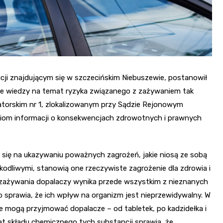
icji znajdującym się w szczecińskim Niebuszewie, postanowił
nie wiedzy na temat ryzyka związanego z zażywaniem tak
atorskim nr 1, zlokalizowanym przy Sądzie Rejonowym
ziom informacji o konsekwencjach zdrowotnych i prawnych
 się na ukazywaniu poważnych zagrożeń, jakie niosą ze sobą
kodliwymi, stanowią one rzeczywiste zagrożenie dla zdrowia i
 z zażywania dopalaczy wynika przede wszystkim z nieznanych
sprawia, że ich wpływ na organizm jest nieprzewidywalny. W
e mogą przyjmować dopalacze – od tabletek, po kadzidełka i
mat składu chemicznego tych substancji sprawia, że