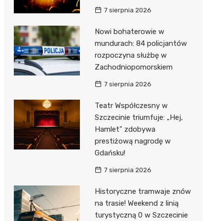
7 sierpnia 2026
Nowi bohaterowie w
mundurach: 84 policjantów
rozpoczyna służbę w
Zachodniopomorskiem
7 sierpnia 2026
Teatr Współczesny w
Szczecinie triumfuje: „Hej,
Hamlet” zdobywa
prestiżową nagrodę w
Gdańsku!
7 sierpnia 2026
Historyczne tramwaje znów
na trasie! Weekend z linią
turystyczną 0 w Szczecinie