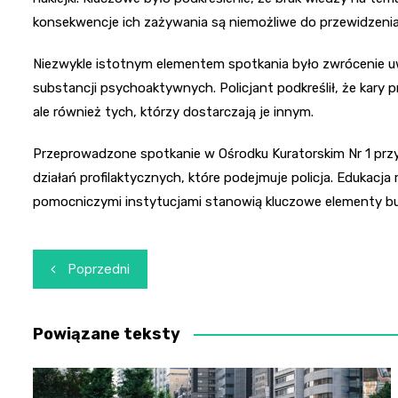
konsekwencje ich zażywania są niemożliwe do przewidzenia
Niezwykle istotnym elementem spotkania było zwrócenie 
substancji psychoaktywnych. Policjant podkreślił, że kary
ale również tych, którzy dostarczają je innym.
Przeprowadzone spotkanie w Ośrodku Kuratorskim Nr 1 przy
działań profilaktycznych, które podejmuje policja. Edukacj
pomocniczymi instytucjami stanowią kluczowe elementy bu
Nawigacja
Poprzedni
wpisu
Powiązane teksty