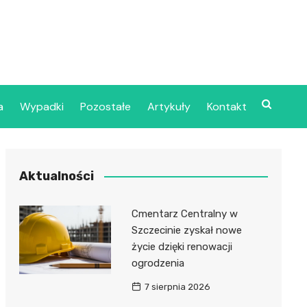
a
Wypadki
Pozostałe
Artykuły
Kontakt
Szpital Wojskowy w
Aktualności
ecinie
dzielny Publiczny
Cmentarz Centralny w
jalistyczny Zakład
Szczecinie zyskał nowe
ki Zdrowotnej
życie dzięki renowacji
oje”
ogrodzenia
7 sierpnia 2026
dzielny Publiczny