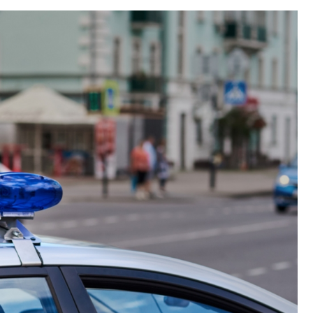
Szpit
Soko
Pomo
Med
Samo
Szpit
Spec
A. S
Samo
Woje
Zesp
Skło