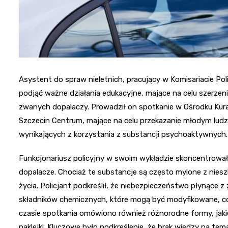
Asystent do spraw nieletnich, pracujący w Komisariacie Pol
podjąć ważne działania edukacyjne, mające na celu szerze
zwanych dopalaczy. Prowadził on spotkanie w Ośrodku Kur
Szczecin Centrum, mające na celu przekazanie młodym lud
wynikających z korzystania z substancji psychoaktywnych.
Funkcjonariusz policyjny w swoim wykładzie skoncentrował
dopalacze. Chociaż te substancje są często mylone z niesz
życia. Policjant podkreślił, że niebezpieczeństwo płynące
składników chemicznych, które mogą być modyfikowane, co 
czasie spotkania omówiono również różnorodne formy, jaki
naklejki. Kluczowe było podkreślenie, że brak wiedzy na te