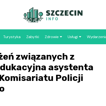
Turystyka
Zabytki
Zdrowie
Usługi
Wydarzeni
Apteka
Placówki oświaty
żeń związanych z
Szpitale
109 
Szcz
edukacyjna asystenta
Samo
Komisariatu Policji
Spec
Opie
o
„Zdr
Samo