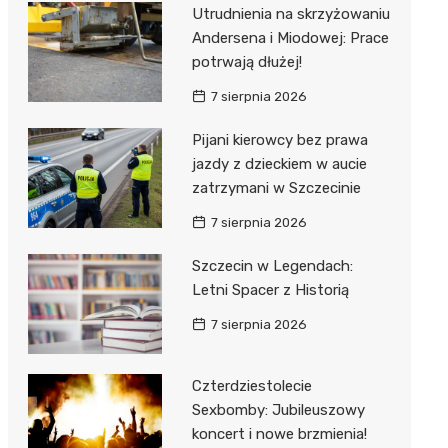
al Kliniczny nr 1 im. T.
Utrudnienia na skrzyżowaniu
łowskiego
Andersena i Miodowej: Prace
rskiej Akademii
potrwają dłużej!
ycznej
7 sierpnia 2026
dzielny Publiczny
Pijani kierowcy bez prawa
al Kliniczny nr 2
jazdy z dzieckiem w aucie
jalistyczny Szpital im.
zatrzymani w Szczecinie
okołowskiego
7 sierpnia 2026
dzielny Publiczny
Szczecin w Legendach:
wódzki Szpital
Letni Spacer z Historią
olony im. M.
dowskiej-Curi
7 sierpnia 2026
Czterdziestolecie
Sexbomby: Jubileuszowy
koncert i nowe brzmienia!