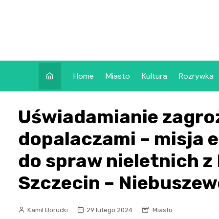
Skip
to
content
Home
Miasto
Kultura
Rozrywka
Uświadamianie zagro
dopalaczami – misja 
do spraw nieletnich z 
Szczecin – Niebuszew
Kamil Borucki
29 lutego 2024
Miasto