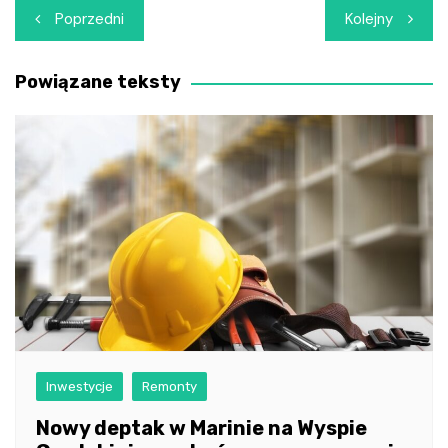
Nawigacja
Poprzedni
Kolejny
wpisu
Powiązane teksty
Inwestycje
Remonty
Nowy deptak w Marinie na Wyspie