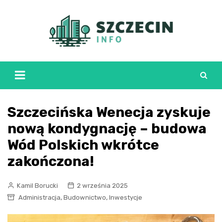
Skip
to
content
Szczecińska Wenecja zyskuje
nową kondygnację – budowa
Wód Polskich wkrótce
zakończona!
Kamil Borucki
2 września 2025
,
,
Administracja
Budownictwo
Inwestycje