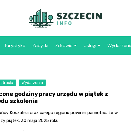
Turystyka
Zabytki
Zdrowie
Usługi
Wydarzeni
Apteka
Placówki oświaty
Szpitale
109 
Szcz
stracja
Wydarzenia
Samo
cone godziny pracy urzędu w piątek z
Spec
du szkolenia
Opie
„Zdr
ańcy Koszalina oraz całego regionu powinni pamiętać, że w
szy piątek, 30 maja 2025 roku,
Samo