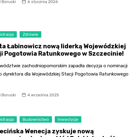
Szpit
l Borucki
6 stycznia 2026
Soko
Pomo
Med
stracja
Zdrowie
Samo
Szpit
ta Łabinowicz nową liderką Wojewódzkiej
ji Pogotowia Ratunkowego w Szczecinie!
Spec
A. S
wództwie zachodniopomorskim zapadła decyzja o nominacji
 dyrektora dla Wojewódzkiej Stacji Pogotowia Ratunkowego
Samo
Woje
Zesp
l Borucki
4 września 2025
Skło
stracja
Budownictwo
Inwestycje
ecińska Wenecja zyskuje nową