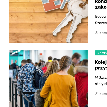
kond
zako
Budowa
Szczeci
Kami
Admini
Kole
przy
W Szcze
stały 
Kami