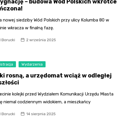
ygnację – budowa Wód Polskich wkrótce
ńczona!
 nowej siedziby Wód Polskich przy ulicy Kolumba 80 w
nie wkracza w finalną fazę.
l Borucki
2 września 2025
stracja
Wydarzenia
jki rosną, a urzędomat wciąż w odległej
szłości
cinie kolejki przed Wydziałem Komunikacji Urzędu Miasta
się niemal codziennym widokiem, a mieszkańcy
l Borucki
14 sierpnia 2025