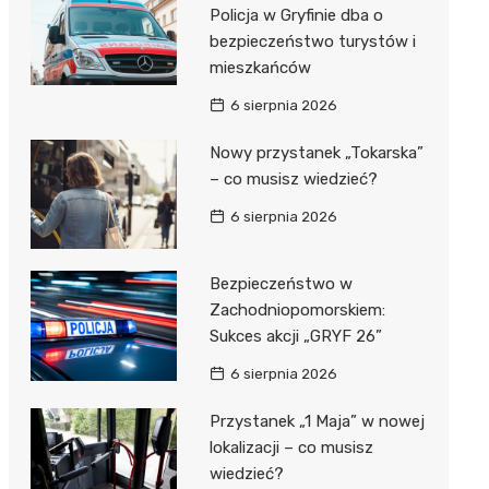
al Kliniczny nr 1 im. T.
Policja w Gryfinie dba o
łowskiego
bezpieczeństwo turystów i
rskiej Akademii
mieszkańców
ycznej
6 sierpnia 2026
dzielny Publiczny
Nowy przystanek „Tokarska”
al Kliniczny nr 2
– co musisz wiedzieć?
jalistyczny Szpital im.
6 sierpnia 2026
okołowskiego
dzielny Publiczny
Bezpieczeństwo w
wódzki Szpital
Zachodniopomorskiem:
olony im. M.
Sukces akcji „GRYF 26”
dowskiej-Curi
6 sierpnia 2026
Przystanek „1 Maja” w nowej
lokalizacji – co musisz
wiedzieć?