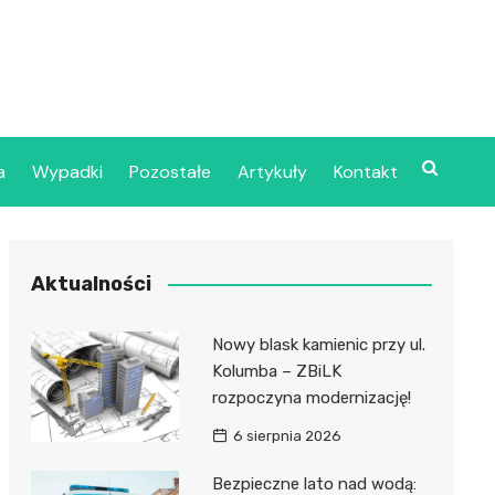
a
Wypadki
Pozostałe
Artykuły
Kontakt
Szpital Wojskowy w
Aktualności
ecinie
dzielny Publiczny
Nowy blask kamienic przy ul.
jalistyczny Zakład
Kolumba – ZBiLK
ki Zdrowotnej
rozpoczyna modernizację!
oje”
6 sierpnia 2026
dzielny Publiczny
Bezpieczne lato nad wodą: