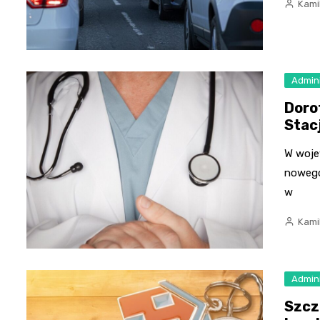
Kami
Admini
Doro
Stac
W woje
nowego
w
Kami
Admini
Szcz