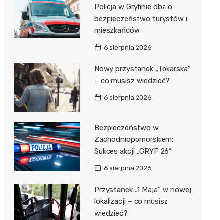
al Kliniczny nr 1 im. T.
Policja w Gryfinie dba o
łowskiego
bezpieczeństwo turystów i
rskiej Akademii
mieszkańców
ycznej
6 sierpnia 2026
dzielny Publiczny
Nowy przystanek „Tokarska”
al Kliniczny nr 2
– co musisz wiedzieć?
jalistyczny Szpital im.
6 sierpnia 2026
okołowskiego
dzielny Publiczny
Bezpieczeństwo w
wódzki Szpital
Zachodniopomorskiem:
olony im. M.
Sukces akcji „GRYF 26”
dowskiej-Curi
6 sierpnia 2026
Przystanek „1 Maja” w nowej
lokalizacji – co musisz
wiedzieć?