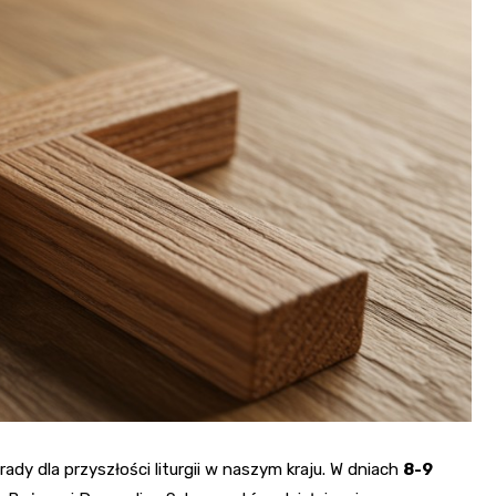
Szpit
Soko
Pomo
Med
Samo
Szpit
Spec
A. S
Samo
Woje
Zesp
Skło
dy dla przyszłości liturgii w naszym kraju. W dniach
8-9