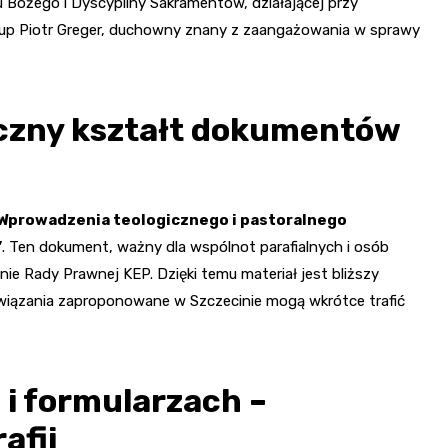
tu Bożego i Dyscypliny Sakramentów, działającej przy
skup Piotr Greger, duchowny znany z zaangażowania w sprawy
eczny kształt dokumentów
„Wprowadzenia teologicznego i pastoralnego
”
. Ten dokument, ważny dla wspólnot parafialnych i osób
ie Rady Prawnej KEP. Dzięki temu materiał jest bliższy
związania zaproponowane w Szczecinie mogą wkrótce trafić
i formularzach –
afii