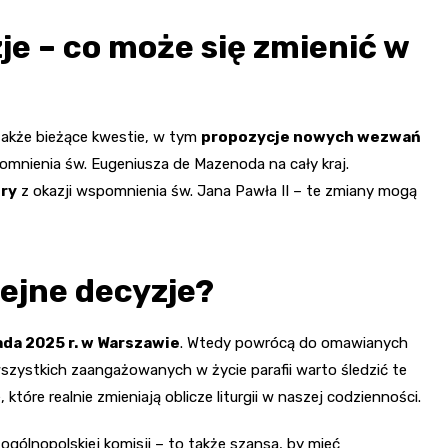
je – co może się zmienić w
także bieżące kwestie, w tym
propozycje nowych wezwań
mnienia św. Eugeniusza de Mazenoda na cały kraj.
ory
z okazji wspomnienia św. Jana Pawła II – te zmiany mogą
lejne decyzje?
ada 2025 r. w Warszawie
. Wtedy powrócą do omawianych
szystkich zaangażowanych w życie parafii warto śledzić te
które realnie zmieniają oblicze liturgii w naszej codzienności.
ogólnopolskiej komisji – to także szansa, by mieć