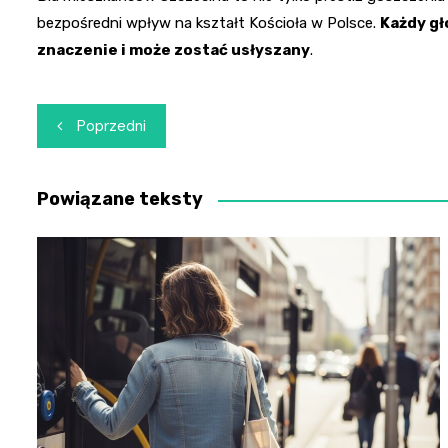
bezpośredni wpływ na kształt Kościoła w Polsce.
Każdy gł
znaczenie i może zostać usłyszany
.
Nawigacja
Poprzedni
wpisu
Powiązane teksty