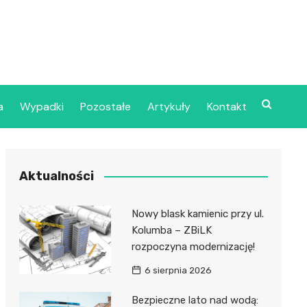
a
Wypadki
Pozostałe
Artykuły
Kontakt
Szpital Wojskowy w
Aktualności
ecinie
dzielny Publiczny
Nowy blask kamienic przy ul.
jalistyczny Zakład
Kolumba – ZBiLK
ki Zdrowotnej
rozpoczyna modernizację!
oje”
6 sierpnia 2026
dzielny Publiczny
Bezpieczne lato nad wodą: