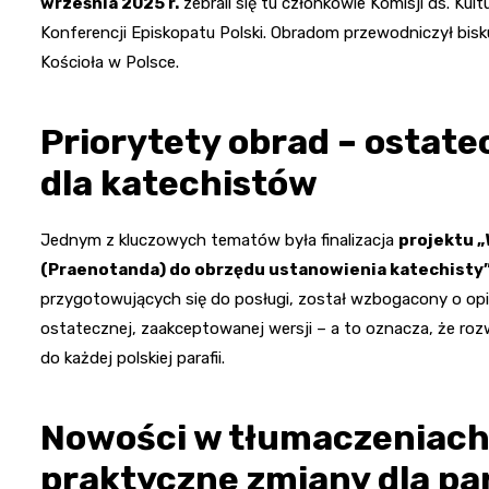
września 2025 r.
zebrali się tu członkowie Komisji ds. Kul
Konferencji Episkopatu Polski. Obradom przewodniczył bi
Kościoła w Polsce.
Priorytety obrad – ostat
dla katechistów
Jednym z kluczowych tematów była finalizacja
projektu 
(Praenotanda) do obrzędu ustanowienia katechisty
przygotowujących się do posługi, został wzbogacony o opin
ostatecznej, zaakceptowanej wersji – a to oznacza, że ro
do każdej polskiej parafii.
Nowości w tłumaczeniach 
praktyczne zmiany dla par