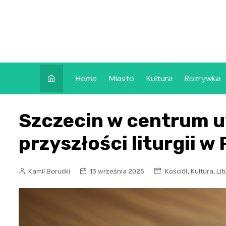
Skip
to
content
Home
Miasto
Kultura
Rozrywka
Szczecin w centrum u
przyszłości liturgii w
,
,
Kamil Borucki
13 września 2025
Kościół
Kultura
Lit