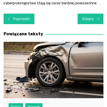
cyberprzestępstwa stają się coraz bardziej powszechne.
Nawigacja
Poprzedni
Kolejny
wpisu
Powiązane teksty
Policja
Wypadki