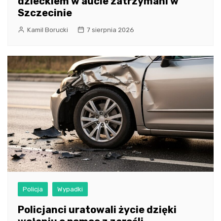
dzieckiem w aucie zatrzymani w
Szczecinie
Kamil Borucki
7 sierpnia 2026
Policja
Wypadki
Policjanci uratowali życie dzięki