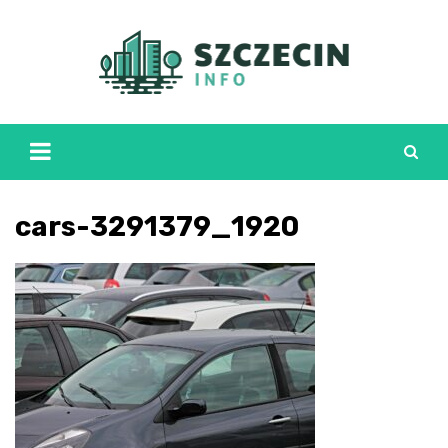
Skip
to
content
cars-3291379_1920