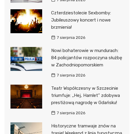
Czterdziestolecie Sexbomby:
Jubileuszowy koncert i nowe
brzmienia!
7 sierpnia 2026
Nowi bohaterowie w mundurach:
84 policjantów rozpoczyna służbę
w Zachodniopomorskiem
7 sierpnia 2026
Teatr Współczesny w Szczecinie
triumfuje: „Hej, Hamlet” zdobywa
prestiżową nagrodę w Gdańsku!
7 sierpnia 2026
Historyczne tramwaje znów na
trasie! Weekend z linią turystyczną