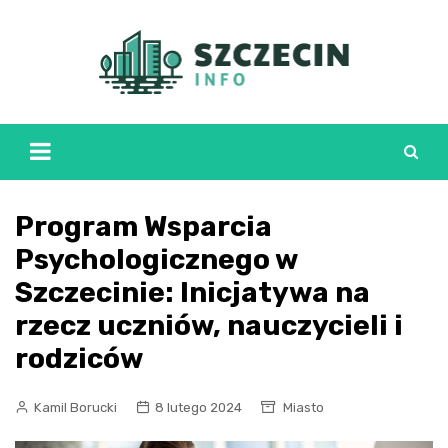
Skip
to
content
Program Wsparcia
Psychologicznego w
Szczecinie: Inicjatywa na
rzecz uczniów, nauczycieli i
rodziców
Kamil Borucki
8 lutego 2024
Miasto