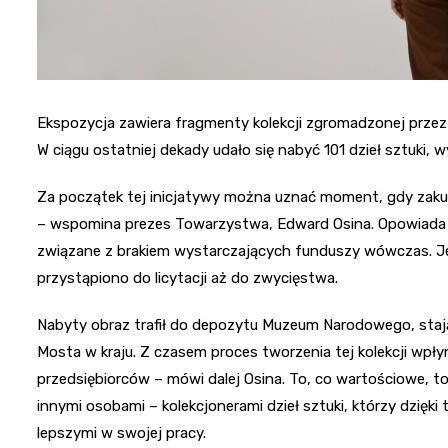
Ekspozycja zawiera fragmenty kolekcji zgromadzonej prze
W ciągu ostatniej dekady udało się nabyć 101 dzieł sztuki, 
Za początek tej inicjatywy można uznać moment, gdy zaku
– wspomina prezes Towarzystwa, Edward Osina. Opowiada o t
związane z brakiem wystarczających funduszy wówczas. Jed
przystąpiono do licytacji aż do zwycięstwa.
Nabyty obraz trafił do depozytu Muzeum Narodowego, stając
Mosta w kraju. Z czasem proces tworzenia tej kolekcji wpł
przedsiębiorców – mówi dalej Osina. To, co wartościowe, to
innymi osobami – kolekcjonerami dzieł sztuki, którzy dzięki 
lepszymi w swojej pracy.