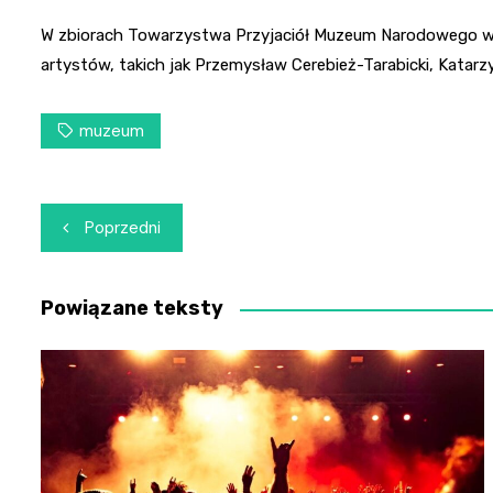
W zbiorach Towarzystwa Przyjaciół Muzeum Narodowego w 
artystów, takich jak Przemysław Cerebież-Tarabicki, Katar
muzeum
Nawigacja
Poprzedni
wpisu
Powiązane teksty