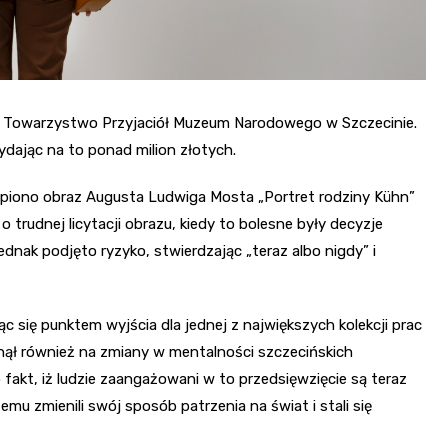
z Towarzystwo Przyjaciół Muzeum Narodowego w Szczecinie.
wydając na to ponad milion złotych.
piono obraz Augusta Ludwiga Mosta „Portret rodziny Kühn”
rudnej licytacji obrazu, kiedy to bolesne były decyzje
nak podjęto ryzyko, stwierdzając „teraz albo nigdy” i
 się punktem wyjścia dla jednej z największych kolekcji prac
ynął również na zmiany w mentalności szczecińskich
 fakt, iż ludzie zaangażowani w to przedsięwzięcie są teraz
temu zmienili swój sposób patrzenia na świat i stali się