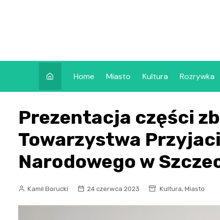
Skip
to
content
Home
Miasto
Kultura
Rozrywka
Prezentacja części zb
Towarzystwa Przyjac
Narodowego w Szczec
,
Kamil Borucki
24 czerwca 2023
Kultura
Miasto