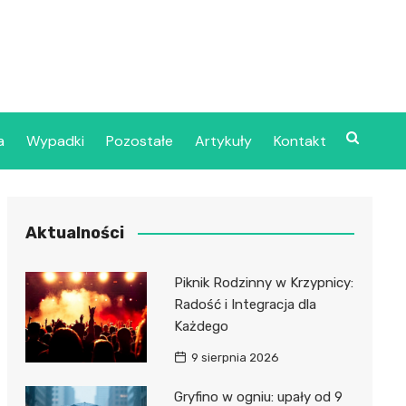
a
Wypadki
Pozostałe
Artykuły
Kontakt
Szpital Wojskowy w
Aktualności
ecinie
dzielny Publiczny
Piknik Rodzinny w Krzypnicy:
jalistyczny Zakład
Radość i Integracja dla
ki Zdrowotnej
Każdego
oje”
9 sierpnia 2026
dzielny Publiczny
Gryfino w ogniu: upały od 9