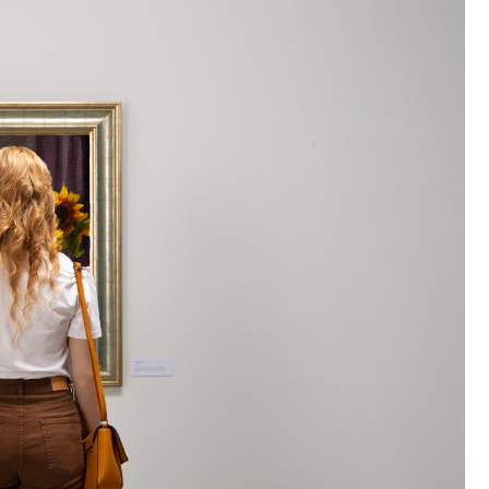
Szpit
Soko
Pomo
Med
Samo
Szpit
Spec
A. S
Samo
Woje
Zesp
Skło