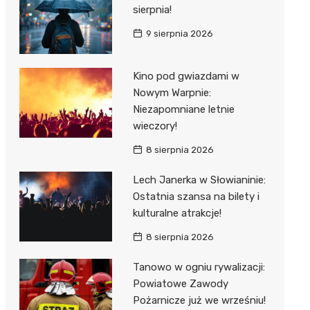
al Kliniczny nr 1 im. T.
sierpnia!
łowskiego
9 sierpnia 2026
rskiej Akademii
ycznej
Kino pod gwiazdami w
dzielny Publiczny
Nowym Warpnie:
al Kliniczny nr 2
Niezapomniane letnie
wieczory!
jalistyczny Szpital im.
okołowskiego
8 sierpnia 2026
dzielny Publiczny
Lech Janerka w Słowianinie:
wódzki Szpital
Ostatnia szansa na bilety i
olony im. M.
kulturalne atrakcje!
dowskiej-Curi
8 sierpnia 2026
Tanowo w ogniu rywalizacji:
Powiatowe Zawody
Pożarnicze już we wrześniu!