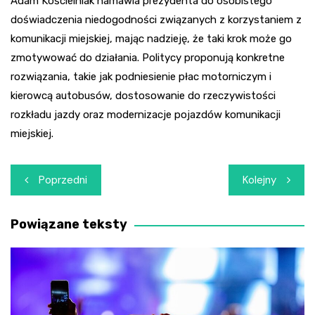
Adam Kościelniak namawia prezydenta do osobistego
doświadczenia niedogodności związanych z korzystaniem z
komunikacji miejskiej, mając nadzieję, że taki krok może go
zmotywować do działania. Politycy proponują konkretne
rozwiązania, takie jak podniesienie płac motorniczym i
kierowcą autobusów, dostosowanie do rzeczywistości
rozkładu jazdy oraz modernizacje pojazdów komunikacji
miejskiej.
Nawigacja
Poprzedni
Kolejny
wpisu
Powiązane teksty