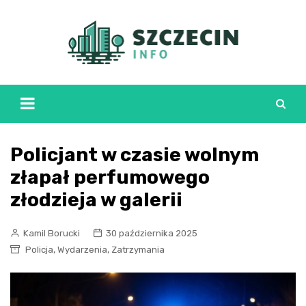
Skip
to
content
Policjant w czasie wolnym
złapał perfumowego
złodzieja w galerii
Kamil Borucki
30 października 2025
,
,
Policja
Wydarzenia
Zatrzymania