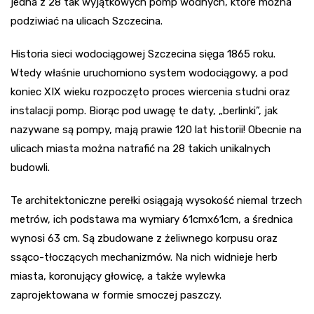
jedna z 28 tak wyjątkowych pomp wodnych, które można
podziwiać na ulicach Szczecina.
Historia sieci wodociągowej Szczecina sięga 1865 roku.
Wtedy właśnie uruchomiono system wodociągowy, a pod
koniec XIX wieku rozpoczęto proces wiercenia studni oraz
instalacji pomp. Biorąc pod uwagę te daty, „berlinki”, jak
nazywane są pompy, mają prawie 120 lat historii! Obecnie na
ulicach miasta można natrafić na 28 takich unikalnych
budowli.
Te architektoniczne perełki osiągają wysokość niemal trzech
metrów, ich podstawa ma wymiary 61cmx61cm, a średnica
wynosi 63 cm. Są zbudowane z żeliwnego korpusu oraz
ssąco-tłoczących mechanizmów. Na nich widnieje herb
miasta, koronujący głowicę, a także wylewka
zaprojektowana w formie smoczej paszczy.