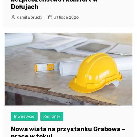
Dołujach
Kamil Borucki
31 lipca 2026
Inwestycje
Remonty
Nowa wiata na przystanku Grabowa –
prace w toku!