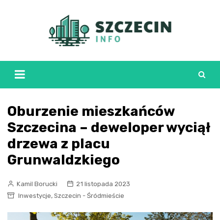
Skip
to
content
Oburzenie mieszkańców
Szczecina – deweloper wyciął
drzewa z placu
Grunwaldzkiego
Kamil Borucki
21 listopada 2023
,
Inwestycje
Szczecin - Śródmieście