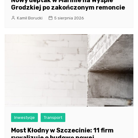
Nowy deptak w Marinie na Wyspie
Grodzkiej po zakończonym remoncie
Kamil Borucki
5 sierpnia 2026
Inwestycje
Transport
Most Kłodny w Szczecinie: 11 firm
rywalizuje o budowę nowej