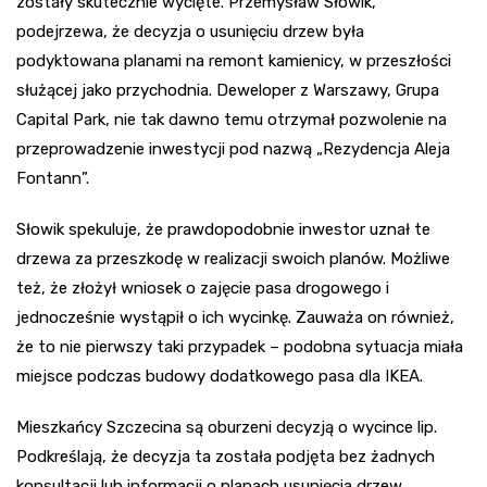
zostały skutecznie wycięte. Przemysław Słowik,
podejrzewa, że decyzja o usunięciu drzew była
podyktowana planami na remont kamienicy, w przeszłości
służącej jako przychodnia. Deweloper z Warszawy, Grupa
Capital Park, nie tak dawno temu otrzymał pozwolenie na
przeprowadzenie inwestycji pod nazwą „Rezydencja Aleja
Fontann”.
Słowik spekuluje, że prawdopodobnie inwestor uznał te
drzewa za przeszkodę w realizacji swoich planów. Możliwe
też, że złożył wniosek o zajęcie pasa drogowego i
jednocześnie wystąpił o ich wycinkę. Zauważa on również,
że to nie pierwszy taki przypadek – podobna sytuacja miała
miejsce podczas budowy dodatkowego pasa dla IKEA.
Mieszkańcy Szczecina są oburzeni decyzją o wycince lip.
Podkreślają, że decyzja ta została podjęta bez żadnych
konsultacji lub informacji o planach usunięcia drzew.