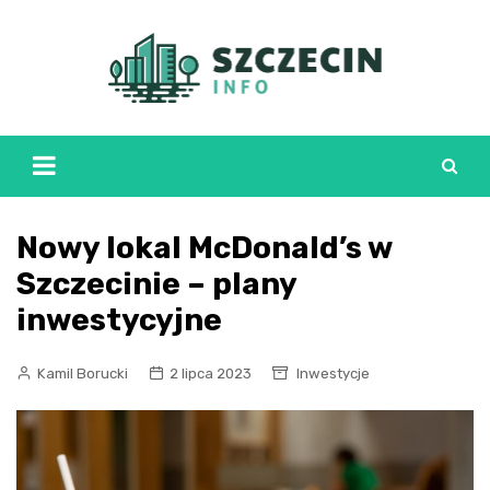
Skip
to
content
Nowy lokal McDonald’s w
Szczecinie – plany
inwestycyjne
Kamil Borucki
2 lipca 2023
Inwestycje