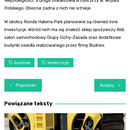
Niepodległości, a druga zlokalizowana była przy al. Wojska
Polskiego. Obecnie żadna z nich nie istnieje.
W okolicy Ronda Hakena Park planowane są również inne
inwestycje. Wśród nich ma się znaleźć sklep spożywczy Aldi,
salon samochodowy Grupy Cichy-Zasada oraz dodatkowe
budynki osiedla realizowanego przez firmę Budnex.
budowa
inwestycje
Nawigacja
Poprzedni
Kolejny
wpisu
Powiązane teksty